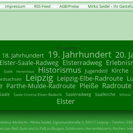
Impressum
RSS-Feed
AGB/Preise
Mirko Seidel – Ihr Gästef
Schlagwörter
19. Jahrhundert
20. 
18. Jahrhundert
Elsterradweg
Erlebnis
Elster-Saale-Radweg
Historismus
Kirche
Jugendstil
Gotik
Herrenhaus
Leipzig
Leipzig-Elbe-Radroute
L
ordsachsen
Radroute
e
Parthe-Mulde-Radroute
Pleiße
Saale
Saaleradweg
Saalkirche
Saale-Unstrut-Elster-Radacht
Schloss
Elster
tektur-blicklicht – Mirko Seidel, Sigismundstraße 3, 04317 Leipzig – Telefon: 03
n per Rad, Auto und zu Fuß zu Burgen, Schlössern, Herrenhäusern, Kirchen, Indu