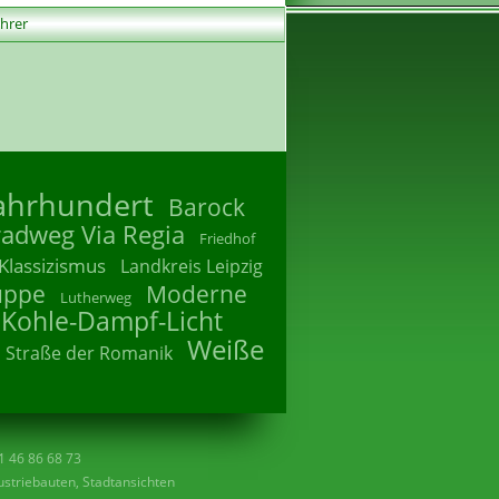
ührer
Jahrhundert
Barock
radweg Via Regia
Friedhof
Klassizismus
Landkreis Leipzig
uppe
Moderne
Lutherweg
 Kohle-Dampf-Licht
Weiße
Straße der Romanik
41 46 86 68 73
striebauten, Stadtansichten