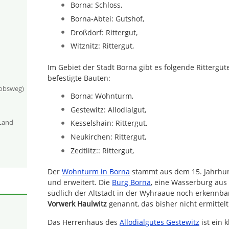
Borna: Schloss,
Borna-Abtei: Gutshof,
Droßdorf: Rittergut,
Witznitz: Rittergut,
Im Gebiet der Stadt Borna gibt es folgende Rittergüt
befestigte Bauten:
kobsweg)
Borna: Wohnturm,
Gestewitz: Allodialgut,
-Land
Kesselshain: Rittergut,
Neukirchen: Rittergut,
Zedtlitz:: Rittergut,
Der
Wohnturm in Borna
stammt aus dem 15. Jahrhu
und erweitert. Die
Burg Borna
, eine Wasserburg aus 
südlich der Altstadt in der Wyhraaue noch erkennbar
Vorwerk Haulwitz
genannt, das bisher nicht ermittel
Das Herrenhaus des
Allodialgutes Gestewitz
ist ein k