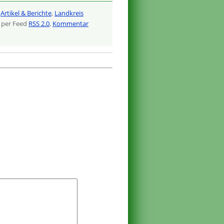
,
Artikel & Berichte
,
Landkreis
 per Feed
RSS 2.0
,
Kommentar