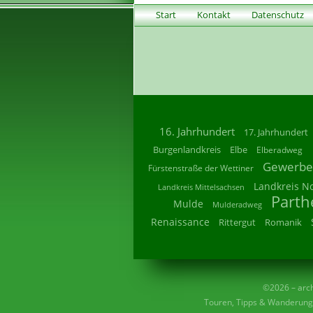
Start
Kontakt
Datenschutz
16. Jahrhundert
17. Jahrhundert
Burgenlandkreis
Elbe
Elberadweg
Gewerbe
Fürstenstraße der Wettiner
Landkreis N
Landkreis Mittelsachsen
Parth
Mulde
Mulderadweg
Renaissance
Rittergut
Romanik
©2026 – archi
Touren, Tipps & Wanderunge