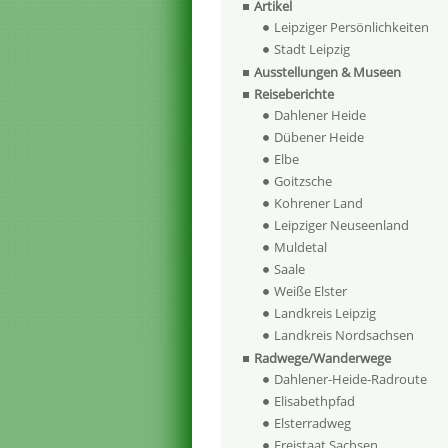
Artikel
Leipziger Persönlichkeiten
Stadt Leipzig
Ausstellungen & Museen
Reiseberichte
Dahlener Heide
Dübener Heide
Elbe
Goitzsche
Kohrener Land
Leipziger Neuseenland
Muldetal
Saale
Weiße Elster
Landkreis Leipzig
Landkreis Nordsachsen
Radwege/Wanderwege
Dahlener-Heide-Radroute
Elisabethpfad
Elsterradweg
Freistaat Sachsen