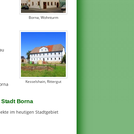
Borna, Wohnturm
au
Kesselshain, Rittergut
Borna
r Stadt Borna
kte im heutigen Stadtgebiet