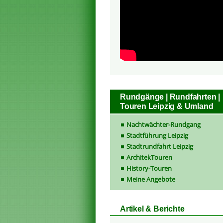
Rundgänge | Rundfahrten |
Touren Leipzig & Umland
Nachtwächter-Rundgang
Stadtführung Leipzig
Stadtrundfahrt Leipzig
ArchitekTouren
History-Touren
Meine Angebote
Artikel & Berichte