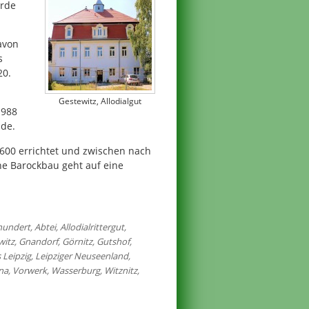
urde
avon
s
20.
Gestewitz, Allodialgut
1988
ude.
00 errichtet und zwischen nach
he Barockbau geht auf eine
rhundert
,
Abtei
,
Allodialrittergut
,
witz
,
Gnandorf
,
Görnitz
,
Gutshof
,
 Leipzig
,
Leipziger Neuseenland
,
na
,
Vorwerk
,
Wasserburg
,
Witznitz
,