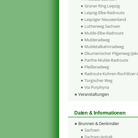
Grüner Ring Leipzig
Leipzig-Elbe-Radroute
Leipziger Neuseenland
Lutherweg Sachsen
Mulde-Elbe-Radroute
Mulderadweg
Muldetalbahnradweg
Ökumenischer Pilgerweg (Ja
Parthe-Mulde-Radroute
Pleißeradweg
Radroute Kohren-Rochlitzer
Torgischer Weg
Via Porphyria
Veranstaltungen
Daten & Informationen
Brunnen & Denkmäler
Sachsen
Sachsen-Anhalt