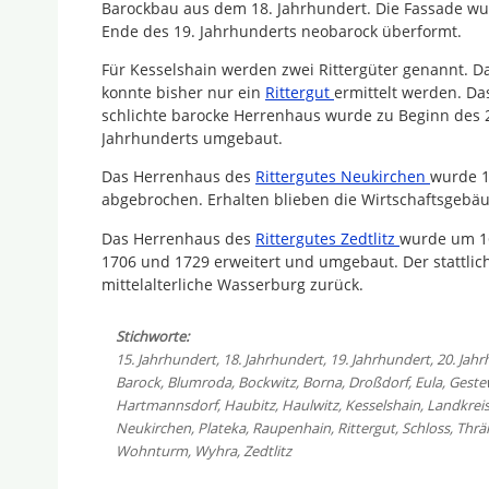
Barockbau aus dem 18. Jahrhundert. Die Fassade w
Ende des 19. Jahrhunderts neobarock überformt.
Für Kesselshain werden zwei Rittergüter genannt. D
konnte bisher nur ein
Rittergut
ermittelt werden. Da
schlichte barocke Herrenhaus wurde zu Beginn des 
Jahrhunderts umgebaut.
Das Herrenhaus des
Rittergutes Neukirchen
wurde 
abgebrochen. Erhalten blieben die Wirtschaftsgebä
Das Herrenhaus des
Rittergutes Zedtlitz
wurde um 16
1706 und 1729 erweitert und umgebaut. Der stattlic
mittelalterliche Wasserburg zurück.
Stichworte:
15. Jahrhundert
,
18. Jahrhundert
,
19. Jahrhundert
,
20. Jah
Barock
,
Blumroda
,
Bockwitz
,
Borna
,
Droßdorf
,
Eula
,
Geste
Hartmannsdorf
,
Haubitz
,
Haulwitz
,
Kesselshain
,
Landkreis
Neukirchen
,
Plateka
,
Raupenhain
,
Rittergut
,
Schloss
,
Thrä
Wohnturm
,
Wyhra
,
Zedtlitz