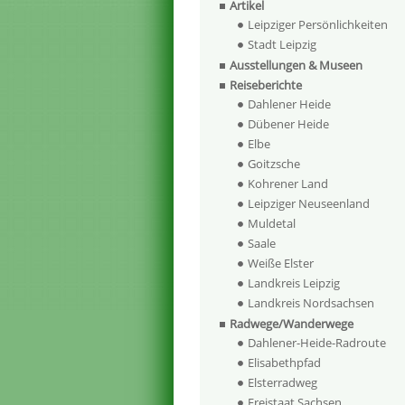
Artikel
Leipziger Persönlichkeiten
Stadt Leipzig
Ausstellungen & Museen
Reiseberichte
Dahlener Heide
Dübener Heide
Elbe
Goitzsche
Kohrener Land
Leipziger Neuseenland
Muldetal
Saale
Weiße Elster
Landkreis Leipzig
Landkreis Nordsachsen
Radwege/Wanderwege
Dahlener-Heide-Radroute
Elisabethpfad
Elsterradweg
Freistaat Sachsen