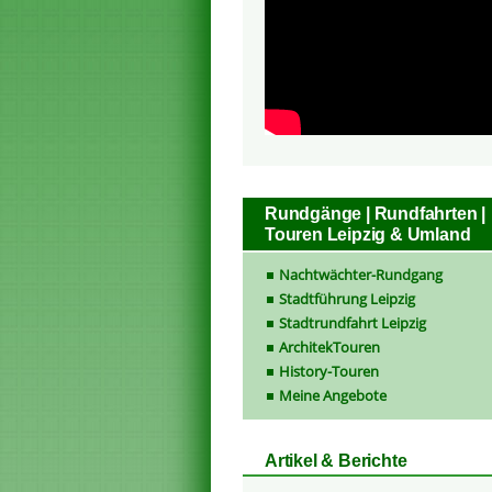
Rundgänge | Rundfahrten |
Touren Leipzig & Umland
Nachtwächter-Rundgang
Stadtführung Leipzig
Stadtrundfahrt Leipzig
ArchitekTouren
History-Touren
Meine Angebote
Artikel & Berichte