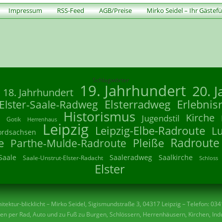
Impressum
RSS-Feed
AGB/Preise
Mirko Seidel – Ihr Gästef
Schlagwörter
19. Jahrhundert
20. 
18. Jahrhundert
Elsterradweg
Erlebnis
Elster-Saale-Radweg
Historismus
Kirche
Jugendstil
Gotik
Herrenhaus
Leipzig
Leipzig-Elbe-Radroute
L
ordsachsen
Radroute
e
Parthe-Mulde-Radroute
Pleiße
Saale
Saaleradweg
Saalkirche
Saale-Unstrut-Elster-Radacht
Schloss
Elster
tektur-blicklicht – Mirko Seidel, Sigismundstraße 3, 04317 Leipzig – Telefon: 03
n per Rad, Auto und zu Fuß zu Burgen, Schlössern, Herrenhäusern, Kirchen, Indu