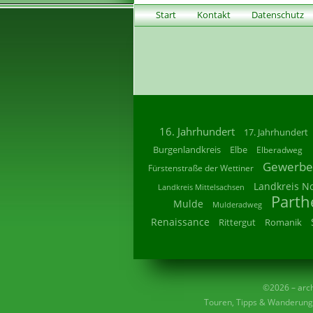
Start
Kontakt
Datenschutz
16. Jahrhundert
17. Jahrhundert
Burgenlandkreis
Elbe
Elberadweg
Gewerbe
Fürstenstraße der Wettiner
Landkreis N
Landkreis Mittelsachsen
Parth
Mulde
Mulderadweg
Renaissance
Rittergut
Romanik
©2026 – archi
Touren, Tipps & Wanderunge