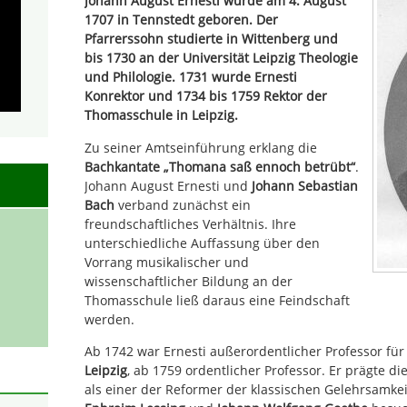
Johann August Ernesti wurde am 4. August
1707 in Tennstedt geboren. Der
Pfarrerssohn studierte in Wittenberg und
bis 1730 an der Universität Leipzig Theologie
und Philologie. 1731 wurde Ernesti
Konrektor und 1734 bis 1759 Rektor der
Thomasschule in Leipzig.
Zu seiner Amtseinführung erklang die
Bachkantate „Thomana saß ennoch betrübt“
.
Johann August Ernesti und
Johann Sebastian
Bach
verband zunächst ein
freundschaftliches Verhältnis. Ihre
unterschiedliche Auffassung über den
Vorrang musikalischer und
wissenschaftlicher Bildung an der
Thomasschule ließ daraus eine Feindschaft
werden.
Ab 1742 war Ernesti außerordentlicher Professor für
Leipzig
, ab 1759 ordentlicher Professor. Er prägte d
als einer der Reformer der klassischen Gelehrsamke