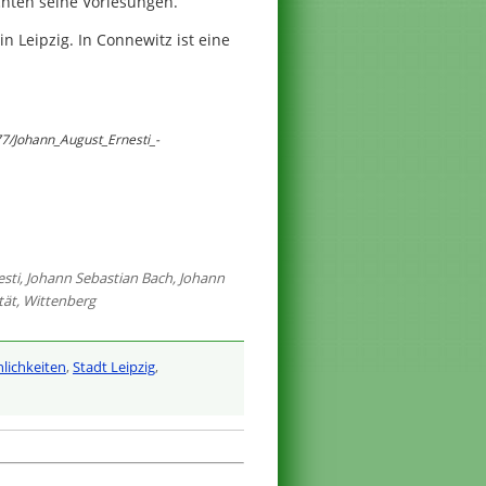
hten seine Vorlesungen.
n Leipzig. In Connewitz ist eine
77/Johann_August_Ernesti_-
sti
,
Johann Sebastian Bach
,
Johann
tät
,
Wittenberg
lichkeiten
,
Stadt Leipzig
,