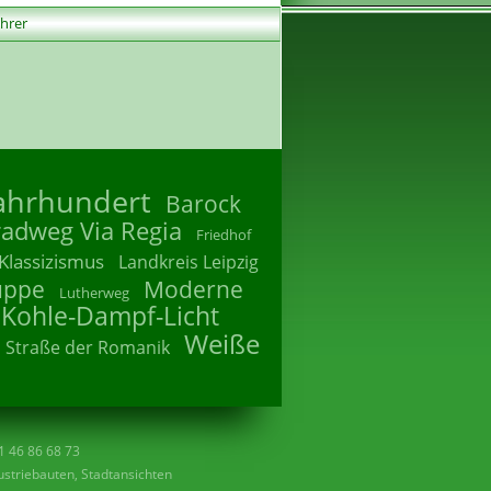
ührer
Jahrhundert
Barock
radweg Via Regia
Friedhof
Klassizismus
Landkreis Leipzig
uppe
Moderne
Lutherweg
 Kohle-Dampf-Licht
Weiße
Straße der Romanik
41 46 86 68 73
striebauten, Stadtansichten