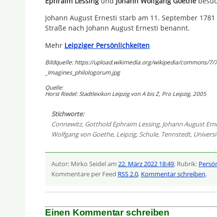
Ephraim Lessing
und
Johann Wolfgang Goethe
besuc
Johann August Ernesti starb am 11. September 1781 i
Straße nach Johann August Ernesti benannt.
Mehr
Leipziger Persönlichkeiten
Bildquelle: https://upload.wikimedia.org/wikipedia/commons/7/
_Imagines_philologorum.jpg
Quelle:
Horst Riedel: Stadtlexikon Leipzig von A bis Z, Pro Leipzig, 2005
Stichworte:
Connewitz
,
Gotthold Ephraim Lessing
,
Johann August Erne
Wolfgang von Goethe
,
Leipzig
,
Schule
,
Tennstedt
,
Universi
Autor: Mirko Seidel am
22. März 2022 18:49
, Rubrik:
Persön
Kommentare per Feed
RSS 2.0
,
Kommentar schreiben
,
Einen Kommentar schreiben