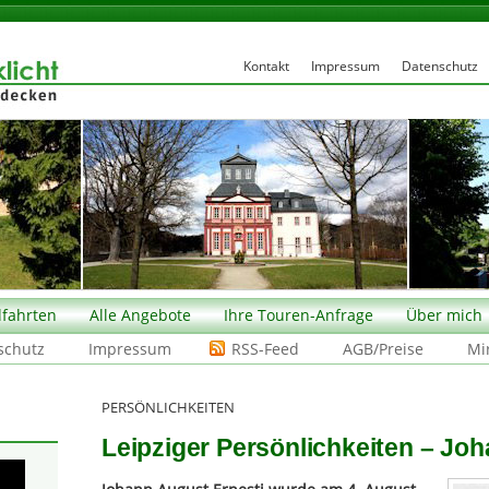
Kontakt
Impressum
Datenschutz
fahrten
Alle Angebote
Ihre Touren-Anfrage
Über mich
schutz
Impressum
RSS-Feed
AGB/Preise
Mi
PERSÖNLICHKEITEN
Leipziger Persönlichkeiten – Jo