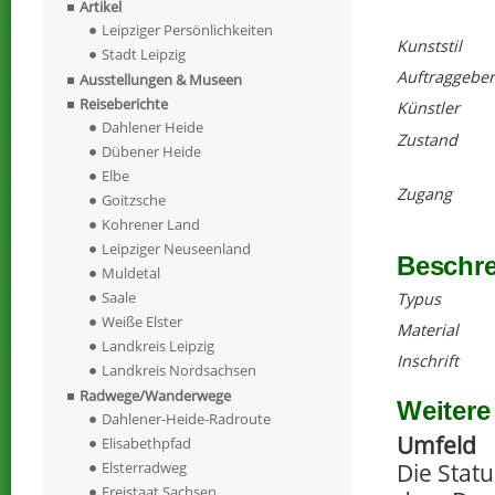
Artikel
Leipziger Persönlichkeiten
Kunststil
Stadt Leipzig
Auftraggeber
Ausstellungen & Museen
Reiseberichte
Künstler
Dahlener Heide
Zustand
Dübener Heide
Elbe
Zugang
Goitzsche
Kohrener Land
Leipziger Neuseenland
Beschr
Muldetal
Saale
Typus
Weiße Elster
Material
Landkreis Leipzig
Inschrift
Landkreis Nordsachsen
Radwege/Wanderwege
Weitere
Dahlener-Heide-Radroute
Umfeld
Elisabethpfad
Die Stat
Elsterradweg
Freistaat Sachsen