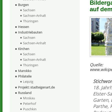
Bilderg
Burgen
auf dem
Sachsen
Sachsen-Anhalt
Thüringen
Hessen
Industriebauten
Sachsen
Sachsen-Anhalt
Kirchen
Sachsen
Sachsen-Anhalt
Quelle:
Thüringen
www.wikipe
Marokko
Philatelie
Stichwor
Leipzig
18. Jahr
Projekt: stadteigenart.de
Elster-S
Russland
Moskau
Garten
,
Peterhof
Parthe
,
Puschkin