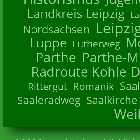
Landkreis Leipzig
La
Leipzi
Nordsachsen
Luppe
M
Lutherweg
Parthe
Parthe-M
Radroute Kohle-D
Saa
Romanik
Rittergut
Saaleradweg
Saalkirche
Wei