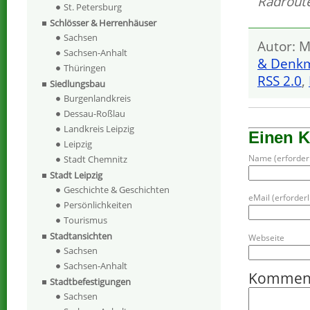
Radroute
St. Petersburg
Schlösser & Herrenhäuser
Sachsen
Autor: M
Sachsen-Anhalt
& Denkm
Thüringen
RSS 2.0
,
Siedlungsbau
Burgenlandkreis
Dessau-Roßlau
Landkreis Leipzig
Einen 
Leipzig
Name (erforderl
Stadt Chemnitz
Stadt Leipzig
Geschichte & Geschichten
eMail (erforderli
Persönlichkeiten
Tourismus
Stadtansichten
Webseite
Sachsen
Sachsen-Anhalt
Kommen
Stadtbefestigungen
Sachsen