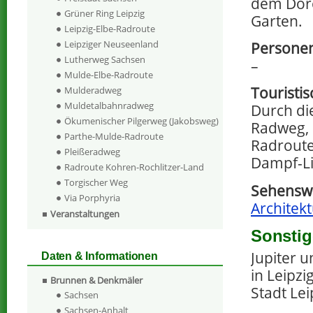
dem Doro
Grüner Ring Leipzig
Garten.
Leipzig-Elbe-Radroute
Leipziger Neuseenland
Personen
Lutherweg Sachsen
–
Mulde-Elbe-Radroute
Touristi
Mulderadweg
Muldetalbahnradweg
Durch die
Ökumenischer Pilgerweg (Jakobsweg)
Radweg, 
Parthe-Mulde-Radroute
Radroute
Pleißeradweg
Dampf-Li
Radroute Kohren-Rochlitzer-Land
Torgischer Weg
Sehenswe
Via Porphyria
Architekt
Veranstaltungen
Sonstig
Jupiter 
Daten & Informationen
in Leipzi
Brunnen & Denkmäler
Stadt Lei
Sachsen
Sachsen-Anhalt