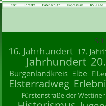
Start
Kontakt
Datenschutz
Impressum
RSS-Feed
Sch
16. Jahrhundert
17. Jahr
Jahrhundert
20
Burgenlandkreis
Elbe
Elbe
Elsterradweg
Erlebn
Fürstenstraße der Wettiner
Historismus
Jugend