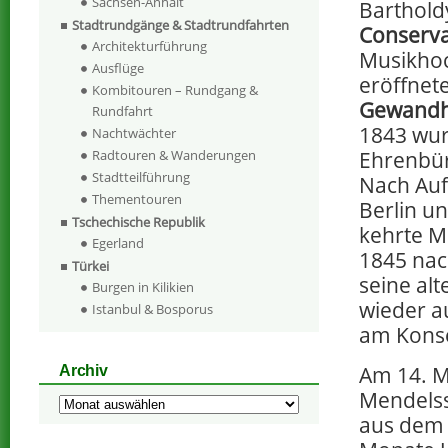
Sachsen-Anhalt
Bartholdy
Stadtrundgänge & Stadtrundfahrten
Conserv
Architekturführung
Musikhoc
Ausflüge
eröffnet
Kombitouren – Rundgang &
Gewandh
Rundfahrt
1843 wu
Nachtwächter
Radtouren & Wanderungen
Ehrenbür
Stadtteilführung
Nach Auf
Thementouren
Berlin u
Tschechische Republik
kehrte 
Egerland
1845 nac
Türkei
seine al
Burgen in Kilikien
wieder a
Istanbul & Bosporus
am Kons
Am 14. Ma
Archiv
Mendelss
Archiv
aus dem 