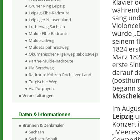
Klavier o
Grüner Ring Leipzig
während 
Leipzig-Elbe-Radroute
sang und
Leipziger Neuseenland
Violoncel
Lutherweg Sachsen
wurde „D
Mulde-Elbe-Radroute
seinem f
Mulderadweg
Muldetalbahnradweg
1824 ers
Ökumenischer Pilgerweg (Jakobsweg)
März 182
Parthe-Mulde-Radroute
erste Sin
Pleißeradweg
darauf da
Radroute Kohren-Rochlitzer-Land
(posthume
Torgischer Weg
begann s
Via Porphyria
Moschel
Veranstaltungen
Im Augus
Leipzig
un
Daten & Informationen
Konzert
Brunnen & Denkmäler
„Meeress
Sachsen
Gewandh
Sachsen-Anhalt