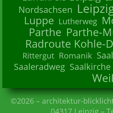
Leipzi
Nordsachsen
Luppe
M
Lutherweg
Parthe
Parthe-M
Radroute Kohle-D
Saa
Romanik
Rittergut
Saaleradweg
Saalkirche
Wei
©2026 – architektur-blicklich
04317 Leipzig – T