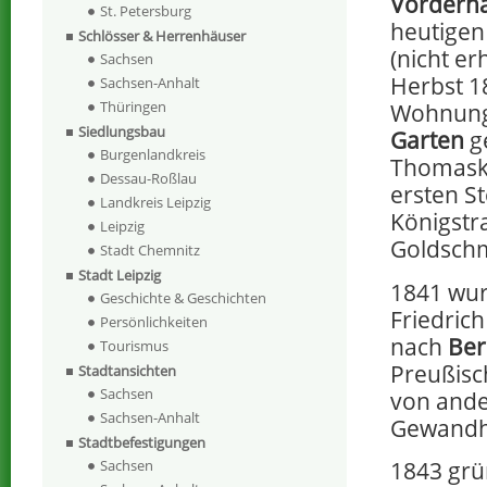
Vorderh
St. Petersburg
heutigen 
Schlösser & Herrenhäuser
(nicht er
Sachsen
Herbst 1
Sachsen-Anhalt
Thüringen
Wohnung
Siedlungsbau
Garten
g
Burgenlandkreis
Thomaskir
Dessau-Roßlau
ersten S
Landkreis Leipzig
Königstr
Leipzig
Goldschm
Stadt Chemnitz
Stadt Leipzig
1841 wur
Geschichte & Geschichten
Friedric
Persönlichkeiten
nach
Ber
Tourismus
Preußisc
Stadtansichten
Sachsen
von ande
Sachsen-Anhalt
Gewandha
Stadtbefestigungen
Sachsen
1843 grü