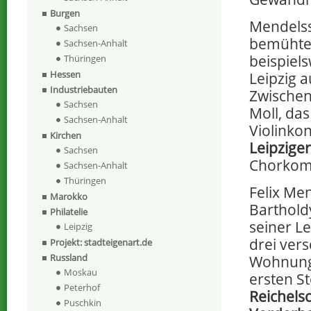
Burgen
Mendelss
Sachsen
bemühte 
Sachsen-Anhalt
beispiel
Thüringen
Hessen
Leipzig a
Industriebauten
Zwischen 
Sachsen
Moll, da
Sachsen-Anhalt
Violinko
Kirchen
Leipzige
Sachsen
Chorkomp
Sachsen-Anhalt
Thüringen
Felix Me
Marokko
Barthold
Philatelie
seiner Le
Leipzig
drei ver
Projekt: stadteigenart.de
Russland
Wohnunge
Moskau
ersten S
Peterhof
Reichels
Puschkin