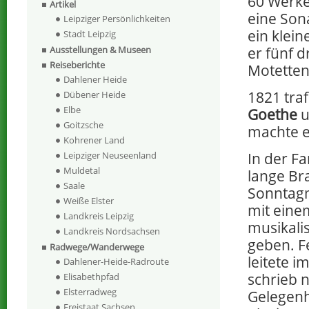
60 Werke,
Artikel
eine Sona
Leipziger Persönlichkeiten
ein klein
Stadt Leipzig
er fünf d
Ausstellungen & Museen
Reiseberichte
Motetten
Dahlener Heide
1821 tra
Dübener Heide
Elbe
Goethe
u
Goitzsche
machte e
Kohrener Land
In der F
Leipziger Neuseenland
Muldetal
lange Br
Saale
Sonntag
Weiße Elster
mit eine
Landkreis Leipzig
musikali
Landkreis Nordsachsen
geben. F
Radwege/Wanderwege
leitete 
Dahlener-Heide-Radroute
schrieb 
Elisabethpfad
Elsterradweg
Gelegenhe
Freistaat Sachsen