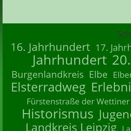
Sch
16. Jahrhundert
17. Jahr
Jahrhundert
20
Burgenlandkreis
Elbe
Elbe
Elsterradweg
Erlebn
Fürstenstraße der Wettiner
Historismus
Jugend
Landkreis Leipzig
La