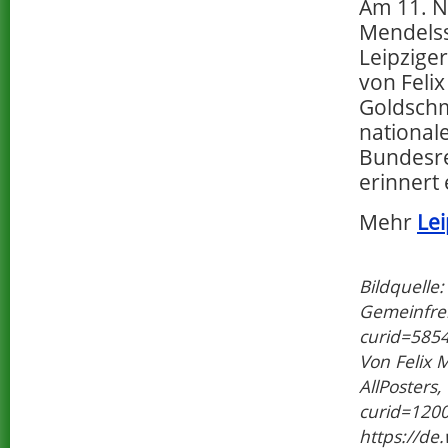
Am 11. N
Mendelss
Leipzige
von Feli
Goldschm
national
Bundesre
erinnert 
Mehr
Lei
Bildquelle
Gemeinfrei
curid=585
Von Felix 
AllPosters
curid=120
https://de