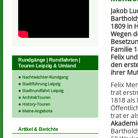
Jakob Lu
Barthold
1809 in 
Wegen de
Besetzun
Familie 
Felix un
Rundgänge | Rundfahrten |
den erst
Touren Leipzig & Umland
ihrer Mut
Nachtwächter-Rundgang
Felix Me
Stadtführung Leipzig
Stadtrundfahrt Leipzig
trat ers
ArchitekTouren
1818 als
History-Touren
Öffentlic
Meine Angebote
trat er a
Akademie
Barthold
Artikel & Berichte