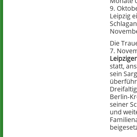
Monate U
9. Oktobe
Leipzig e
Schlagan
November
Die Trau
7. Novem
Leipziger
statt, a
sein Sarg
überführ
Dreifaltig
Berlin-K
seiner S
und weit
Familien
beigesetz