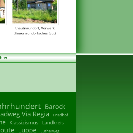
Knautnaundorf, Vorwerk
(Knaunaundorfsches Gut)
ührer
Jahrhundert
Barock
radweg Via Regia
Friedhof
he
Klassizismus
Landkreis
route
Luppe
Lutherweg