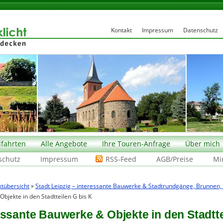
Kontakt
Impressum
Datenschutz
fahrten
Alle Angebote
Ihre Touren-Anfrage
Über mich
schutz
Impressum
RSS-Feed
AGB/Preise
Mi
ktübersicht
»
Stadt Leipzig – interessante Bauwerke & Stadtrundgänge, Brunnen
Objekte in den Stadtteilen G bis K
ressante Bauwerke & Objekte in den Stadtte