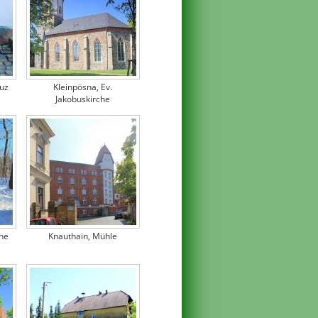
uz
Kleinpösna, Ev.
Jakobuskirche
ne
Knauthain, Mühle