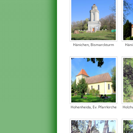
Hänichen, Bismarckturm
Häni
Hohenheida, Ev. Pfarrkirche
Holzha