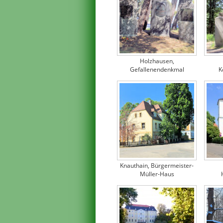
Holzhausen,
Gefallenendenkmal
K
Knauthain, Bürgermeister-
Müller-Haus