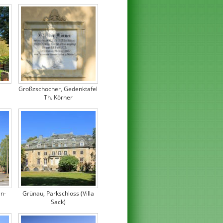
Großzschocher, Gedenktafel
Th. Körner
in-
Grünau, Parkschloss (Villa
Sack)