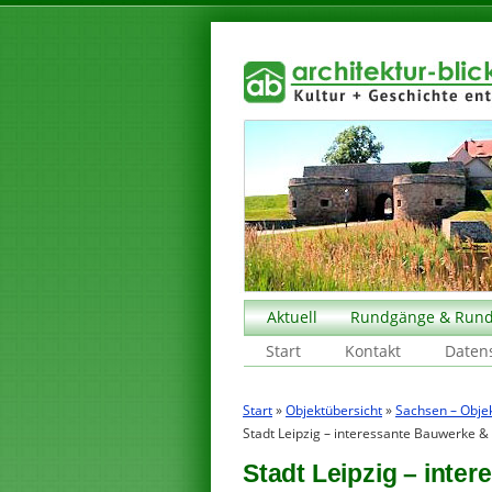
Aktuell
Rundgänge & Rund
Start
Kontakt
Daten
Start
»
Objektübersicht
»
Sachsen – Obje
Stadt Leipzig – interessante Bauwerke & 
Stadt Leipzig – inte