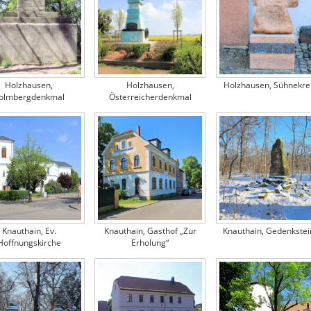
Holzhausen,
Holzhausen,
Holzhausen, Sühnekre
olmbergdenkmal
Österreicherdenkmal
Knauthain, Ev.
Knauthain, Gasthof „Zur
Knauthain, Gedenkstei
Hoffnungskirche
Erholung“