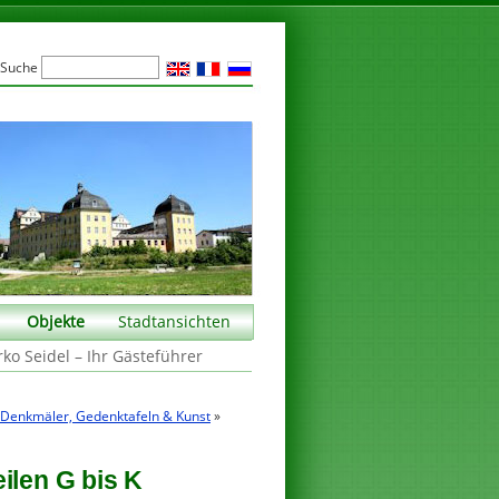
Suche
Objekte
Stadtansichten
rko Seidel – Ihr Gästeführer
, Denkmäler, Gedenktafeln & Kunst
»
ilen G bis K