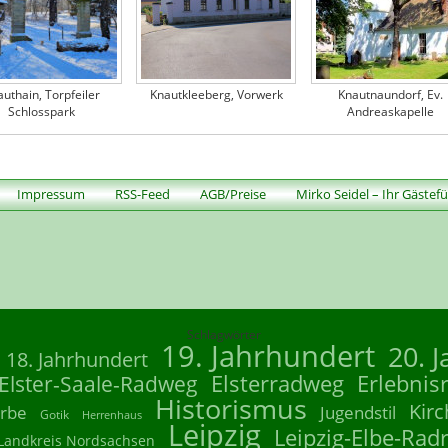
uthain, Torpfeiler
Knautkleeberg, Vorwerk
Knautnaundorf, Ev.
Schlosspark
Andreaskapelle
Impressum
RSS-Feed
AGB/Preise
Mirko Seidel – Ihr Gästef
Schlagwörter
19. Jahrhundert
20. 
18. Jahrhundert
Elsterradweg
Erlebnis
Elster-Saale-Radweg
Historismus
Kirc
rbe
Jugendstil
Gotik
Herrenhaus
Leipzig
Leipzig-Elbe-Rad
Landkreis Nordsachsen