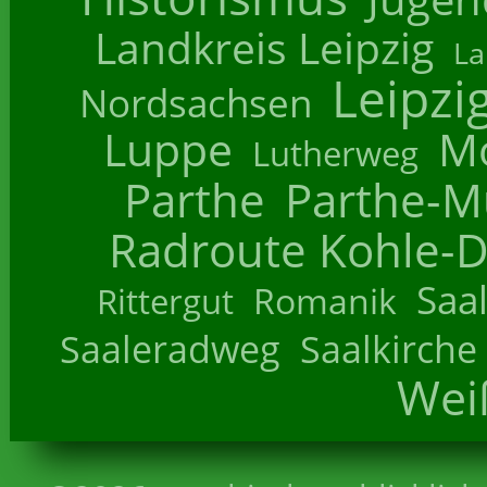
Landkreis Leipzig
La
Leipzi
Nordsachsen
Luppe
M
Lutherweg
Parthe
Parthe-M
Radroute Kohle-D
Saa
Romanik
Rittergut
Saaleradweg
Saalkirche
Wei