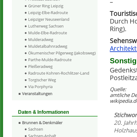
–
Grüner Ring Leipzig
Touristi
Leipzig-Elbe-Radroute
Leipziger Neuseenland
Durch Ho
Lutherweg Sachsen
Ring).
Mulde-Elbe-Radroute
Sehenswe
Mulderadweg
Muldetalbahnradweg
Architekt
Ökumenischer Pilgerweg (Jakobsweg)
Sonstig
Parthe-Mulde-Radroute
Pleißeradweg
Gedenkst
Radroute Kohren-Rochlitzer-Land
Postleit
Torgischer Weg
Via Porphyria
Quelle:
Veranstaltungen
amtliche D
wikipedia.d
Daten & Informationen
Stichwor
20. Jahr
Brunnen & Denkmäler
Sachsen
Holzhau
Sachsen-Anhalt