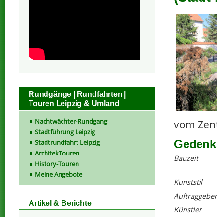
Rundgänge | Rundfahrten |
Touren Leipzig & Umland
Nachtwächter-Rundgang
vom Zent
Stadtführung Leipzig
Gedenks
Stadtrundfahrt Leipzig
ArchitekTouren
Bauzeit
History-Touren
Meine Angebote
Kunststil
Auftraggeber
Artikel & Berichte
Künstler