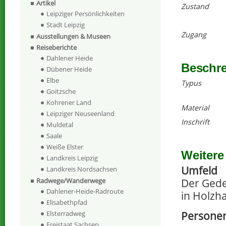
Artikel
Zustand
Leipziger Persönlichkeiten
Stadt Leipzig
Zugang
Ausstellungen & Museen
Reiseberichte
Dahlener Heide
Beschr
Dübener Heide
Elbe
Typus
Goitzsche
Kohrener Land
Material
Leipziger Neuseenland
Inschrift
Muldetal
Saale
Weiße Elster
Weitere
Landkreis Leipzig
Umfeld
Landkreis Nordsachsen
Der Gede
Radwege/Wanderwege
Dahlener-Heide-Radroute
in Holzh
Elisabethpfad
Personen
Elsterradweg
Freistaat Sachsen