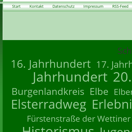
Start
Kontakt
Datenschutz
Impressum
RSS-Feed
Sch
16. Jahrhundert
17. Jahr
Jahrhundert
20
Burgenlandkreis
Elbe
Elbe
Elsterradweg
Erlebn
Fürstenstraße der Wettiner
Historismus
Jugend