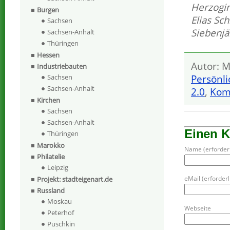
Herzogi
Burgen
Elias Sch
Sachsen
Siebenjä
Sachsen-Anhalt
Thüringen
Hessen
Autor: M
Industriebauten
Persönli
Sachsen
Sachsen-Anhalt
2.0
,
Kom
Kirchen
Sachsen
Sachsen-Anhalt
Einen 
Thüringen
Marokko
Name (erforderl
Philatelie
Leipzig
eMail (erforderli
Projekt: stadteigenart.de
Russland
Moskau
Webseite
Peterhof
Puschkin