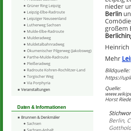
nieder un
Grüner Ring Leipzig
Leipzig-Elbe-Radroute
Berlin
un
Leipziger Neuseenland
Comödien
Lutherweg Sachsen
großem E
Mulde-Elbe-Radroute
Berlichi
Mulderadweg
Muldetalbahnradweg
Heinrich 
Ökumenischer Pilgerweg (Jakobsweg)
Parthe-Mulde-Radroute
Mehr
Lei
Pleißeradweg
Bildquelle:
Radroute Kohren-Rochlitzer-Land
Torgischer Weg
https://up
Via Porphyria
Quelle:
Veranstaltungen
www.wikipe
Horst Riedel
Daten & Informationen
Stichwor
Brunnen & Denkmäler
Berlin
,
C
Sachsen
Gotthold
Sachsen-Anhalt