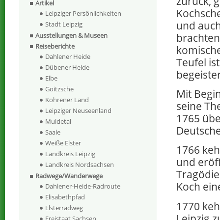
zurück, 
Artikel
Kochsche
Leipziger Persönlichkeiten
und auch
Stadt Leipzig
brachten 
Ausstellungen & Museen
Reiseberichte
komische
Dahlener Heide
Teufel is
Dübener Heide
begeiste
Elbe
Goitzsche
Mit Begi
Kohrener Land
seine The
Leipziger Neuseenland
1765 übe
Muldetal
Deutsch
Saale
Weiße Elster
1766 keh
Landkreis Leipzig
und eröf
Landkreis Nordsachsen
Tragödi
Radwege/Wanderwege
Koch ein
Dahlener-Heide-Radroute
Elisabethpfad
1770 keh
Elsterradweg
Leipzig z
Freistaat Sachsen