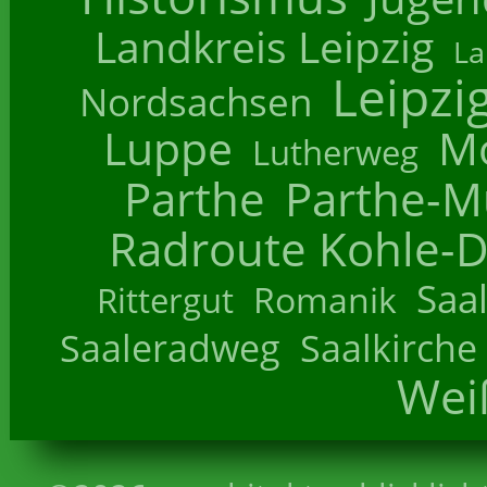
Landkreis Leipzig
La
Leipzi
Nordsachsen
Luppe
M
Lutherweg
Parthe
Parthe-M
Radroute Kohle-D
Saa
Romanik
Rittergut
Saaleradweg
Saalkirche
Wei