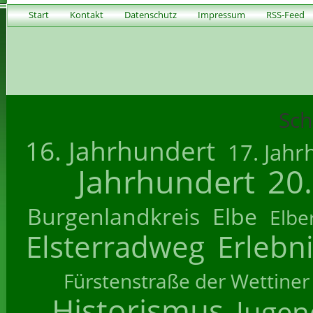
Start
Kontakt
Datenschutz
Impressum
RSS-Feed
Sch
16. Jahrhundert
17. Jahr
Jahrhundert
20
Burgenlandkreis
Elbe
Elbe
Elsterradweg
Erlebn
Fürstenstraße der Wettiner
Historismus
Jugend