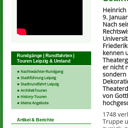
Heinrich
9. Janua
Nach sei
Rechtswi
Universit
Friederi
kennen u
Rundgänge | Rundfahrten |
Theatergr
Touren Leipzig & Umland
er nicht 
Nachtwächter-Rundgang
sondern 
Stadtführung Leipzig
Dekorati
Stadtrundfahrt Leipzig
Theaterd
ArchitekTouren
von Gott
History-Touren
hochgesc
Meine Angebote
1748 ver
Truppe u
Artikel & Berichte