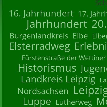
Sch
16. Jahrhundert
17. Jahr
Jahrhundert
20
Burgenlandkreis
Elbe
Elbe
Elsterradweg
Erlebn
Fürstenstraße der Wettiner
Historismus
Jugend
Landkreis Leipzig
La
Leipzi
Nordsachsen
Luppe
M
Lutherweg