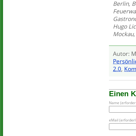
Berlin
,
B
Feuerwa
Gastron
Hugo Lic
Mockau
Autor: M
Persönli
2.0
,
Kom
Einen 
Name (erforderl
eMail (erforderli