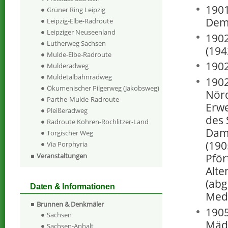
1901
Grüner Ring Leipzig
Demo
Leipzig-Elbe-Radroute
Leipziger Neuseenland
1902
Lutherweg Sachsen
(194
Mulde-Elbe-Radroute
1902
Mulderadweg
Muldetalbahnradweg
1902
Ökumenischer Pilgerweg (Jakobsweg)
Nörd
Parthe-Mulde-Radroute
Erwe
Pleißeradweg
des 
Radroute Kohren-Rochlitzer-Land
Dam
Torgischer Weg
(190
Via Porphyria
Pför
Veranstaltungen
Alte
(abg
Daten & Informationen
Medi
Brunnen & Denkmäler
1905
Sachsen
Mädc
Sachsen-Anhalt