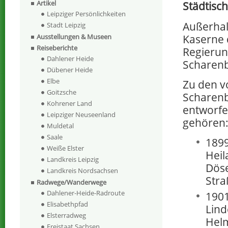
Artikel
Städtisc
Leipziger Persönlichkeiten
Außerhal
Stadt Leipzig
Kaserne 
Ausstellungen & Museen
Reiseberichte
Regierun
Dahlener Heide
Scharenb
Dübener Heide
Elbe
Zu den v
Goitzsche
Scharenb
Kohrener Land
entworf
Leipziger Neuseenland
gehören
Muldetal
Saale
1899
Weiße Elster
Heil
Landkreis Leipzig
Döse
Landkreis Nordsachsen
Stra
Radwege/Wanderwege
Dahlener-Heide-Radroute
1901
Elisabethpfad
Lind
Elsterradweg
Helm
Freistaat Sachsen