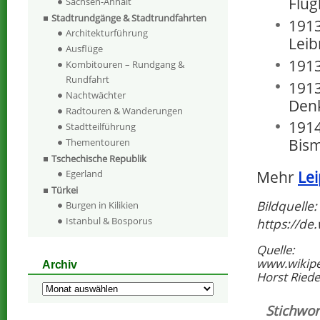
Flug
Sachsen-Anhalt
Stadtrundgänge & Stadtrundfahrten
1913
Architekturführung
Leib
Ausflüge
1913
Kombitouren – Rundgang &
Rundfahrt
1913
Nachtwächter
Denk
Radtouren & Wanderungen
1914
Stadtteilführung
Bism
Thementouren
Tschechische Republik
Egerland
Mehr
Lei
Türkei
Bildquelle:
Burgen in Kilikien
Istanbul & Bosporus
https://de
Quelle:
www.wikipe
Archiv
Horst Riedel
Archiv
Stichwor