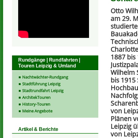
Otto Wil
am 29. Ma
studierte
Bauakade
Technisc
Charlott
1887 bis
Rundgänge | Rundfahrten |
Justizpal
Touren Leipzig & Umland
Wilhelm 
Nachtwächter-Rundgang
bis 1915
Stadtführung Leipzig
Hochbaua
Stadtrundfahrt Leipzig
Nachfolg
ArchitekTouren
Scharenb
History-Touren
von Leip
Meine Angebote
Plänen v
Leipzig 
Artikel & Berichte
von Leip