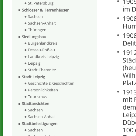
1909
St. Petersburg
im D
Schlösser & Herrenhäuser
Sachsen
1908
Sachsen-Anhalt
Humb
Thüringen
1908
Siedlungsbau
Deli
Burgenlandkreis
Dessau-Roßlau
1912
Landkreis Leipzig
Städ
Leipzig
(heu
Stadt Chemnitz
Wilh
Stadt Leipzig
Platz
Geschichte & Geschichten
Persönlichkeiten
1913
Tourismus
mit 
Stadtansichten
dem
Sachsen
Leip
Sachsen-Anhalt
Düb
Stadtbefestigungen
100 
Sachsen