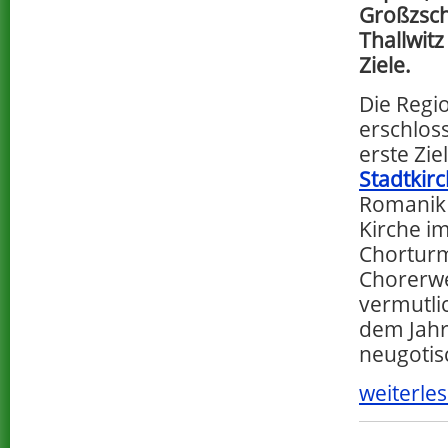
Großzsch
Thallwit
Ziele.
Die Regio
erschlos
erste Zi
Stadtkir
Romanik 
Kirche i
Chorturm
Chorerwe
vermutli
dem Jahr 
neugotis
weiterles