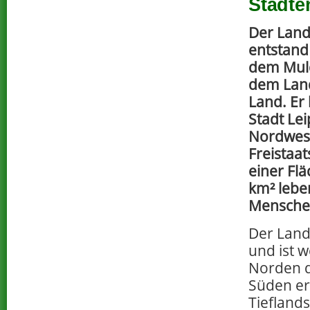
Städt
Der Land
entstand
dem Muld
dem Land
Land. Er 
Stadt Lei
Nordwes
Freistaat
einer Flä
km² lebe
Mensche
Der Landk
und ist 
Norden d
Süden er
Tiefland