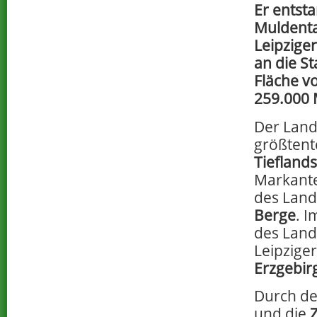
Er entst
Muldenta
Leipziger
an die St
Fläche vo
259.000
Der Land
größtent
Tiefland
Markant
des Land
Berge
. 
des Land
Leipzige
Erzgebir
Durch de
und die