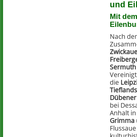
und Ei
Mit de
Eilenbu
Nach de
Zusamme
Zwickaue
Freiberg
Sermuth
Vereinig
die
Leipz
Tiefland
Dübener
bei Dess
Anhalt i
Grimma
Flussaue
kulturhis