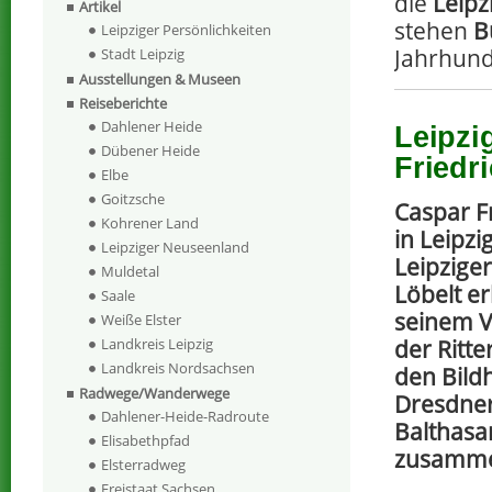
die
Leipz
Artikel
stehen
B
Leipziger Persönlichkeiten
Jahrhund
Stadt Leipzig
Ausstellungen & Museen
Reiseberichte
Dahlener Heide
Leipzi
Dübener Heide
Friedr
Elbe
Goitzsche
Caspar F
Kohrener Land
in Leipz
Leipziger Neuseenland
Leipzige
Muldetal
Löbelt e
Saale
seinem Va
Weiße Elster
der Ritte
Landkreis Leipzig
Landkreis Nordsachsen
den Bild
Radwege/Wanderwege
Dresdner
Dahlener-Heide-Radroute
Balthasa
Elisabethpfad
zusamm
Elsterradweg
Freistaat Sachsen