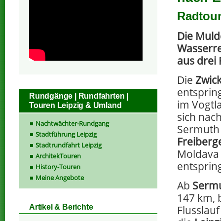
Radtour
Die Muld
Wasserre
aus drei 
Die
Zwic
entsprin
Rundgänge | Rundfahrten |
im Vogtl
Touren Leipzig & Umland
sich nac
Nachtwächter-Rundgang
Sermuth 
Stadtführung Leipzig
Freiberg
Stadtrundfahrt Leipzig
Moldava 
ArchitekTouren
entspring
History-Touren
Meine Angebote
Ab
Serm
147 km, 
Artikel & Berichte
Flusslau