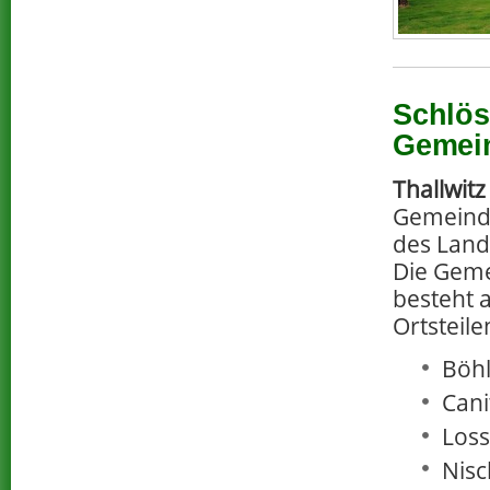
Schlös
Gemein
Thallwitz
Gemeind
des Landk
Die Geme
besteht 
Ortsteile
Böhl
Cani
Loss
Nisc