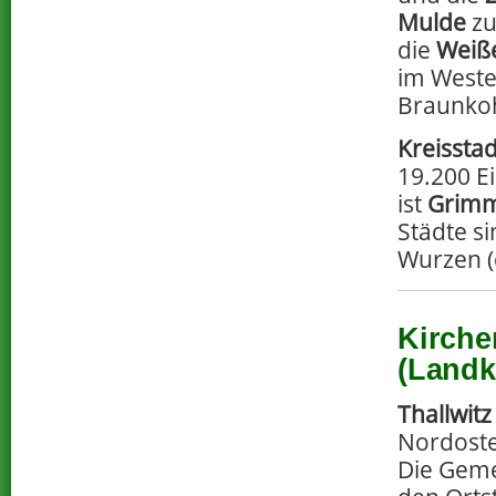
Mulde
zu
die
Weiße
im Weste
Braunkoh
Kreisstad
19.200 E
ist
Grim
Städte s
Wurzen (
Kirche
(Landk
Thallwitz
Nordoste
Die Geme