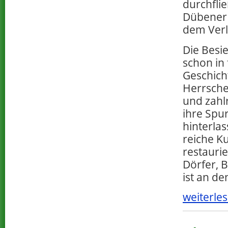
durchfli
Dübener 
dem Verl
Die Besi
schon in 
Geschich
Herrsche
und zahl
ihre Spu
hinterlas
reiche Ku
restauri
Dörfer, B
ist an de
weiterles