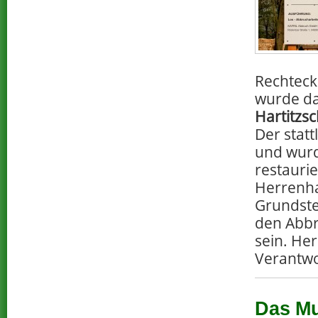
Rechteck
wurde d
Hartitzs
Der statt
und wurd
restauri
Herrenha
Grundste
den Abbru
sein. He
Verantwor
Das Mu