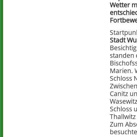
Wetter m
entschied
Fortbewe
Startpun
Stadt Wu
Besicht
standen 
Bischofs
Marien. 
Schloss 
Zwischen
Canitz un
Wasewitz
Schloss u
Thallwit
Zum Absc
besuchte