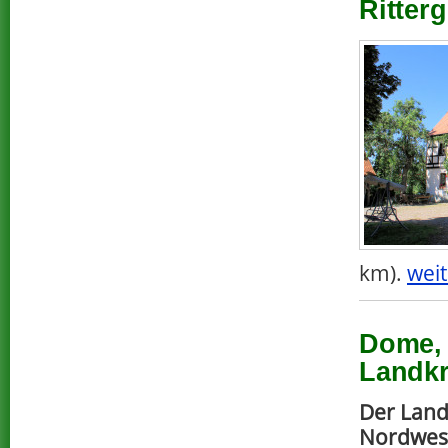
Ritter
km).
weit
Dome, 
Landkr
Der Landk
Nordwest