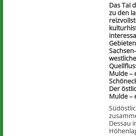
Das Tal 
zu den la
reizvolls
kulturhis
interess
Gebieten
Sachsen-
westlich
Quellflus
Mulde – 
Schöneck
Der östli
Mulde – 
Südöstlic
zusamme
Dessau i
Höhenlag