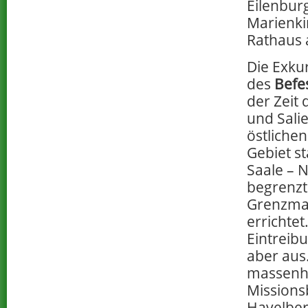
Eilenburg
Marienki
Rathaus
Die Exku
des
Befe
der Zeit
und Sali
östliche
Gebiet st
Saale – 
begrenzt
Grenzmar
errichtet
Eintreib
aber aus.
massenha
Missions
Havelber