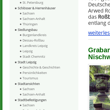
St. Petersburg
Deutsche
Schlösser & Herrenhäuser
Arwed R
Sachsen
das
Roß
Sachsen-Anhalt
entlang d
Thüringen
Siedlungsbau
weiterles
Burgenlandkreis
Dessau-Roßlau
Landkreis Leipzig
Graban
Leipzig
Nischwi
Stadt Chemnitz
Stadt Leipzig
Geschichte & Geschichten
Persönlichkeiten
Tourismus
Stadtansichten
Sachsen
Sachsen-Anhalt
Stadtbefestigungen
Sachsen