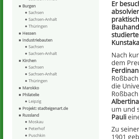
Er besu
Burgen
absolvier
Sachsen
praktisc
Sachsen-Anhalt
Bauhandw
Thüringen
Hessen
studiert
Industriebauten
Kunstaka
Sachsen
Nach kurz
Sachsen-Anhalt
Kirchen
dem Pre
Sachsen
Ferdina
Sachsen-Anhalt
Roßbach 
Thüringen
die Unive
Marokko
Roßbach
Philatelie
Albertina
Leipzig
um und s
Projekt: stadteigenart.de
Russland
Pauli
ein
Moskau
Zu seine
Peterhof
Puschkin
1901 ge