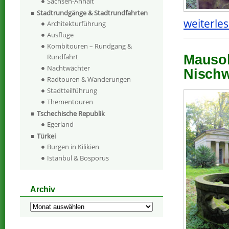
Sachsen-Anhalt
Stadtrundgänge & Stadtrundfahrten
weiterles
Architekturführung
Ausflüge
Kombitouren – Rundgang &
Rundfahrt
Mausol
Nachtwächter
Nischwi
Radtouren & Wanderungen
Stadtteilführung
Thementouren
Tschechische Republik
Egerland
Türkei
Burgen in Kilikien
Istanbul & Bosporus
Archiv
Archiv