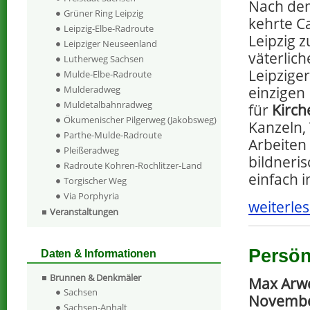
Nach dem
Grüner Ring Leipzig
kehrte C
Leipzig-Elbe-Radroute
Leipzig z
Leipziger Neuseenland
väterlich
Lutherweg Sachsen
Leipzige
Mulde-Elbe-Radroute
Mulderadweg
einzigen 
Muldetalbahnradweg
für
Kirch
Ökumenischer Pilgerweg (Jakobsweg)
Kanzeln,
Parthe-Mulde-Radroute
Arbeiten
Pleißeradweg
bildneri
Radroute Kohren-Rochlitzer-Land
einfach i
Torgischer Weg
Via Porphyria
weiterles
Veranstaltungen
Persön
Daten & Informationen
Brunnen & Denkmäler
Max Arw
Sachsen
November
Sachsen-Anhalt