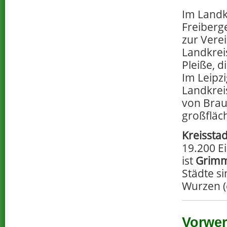
Im Landkr
Freiberg
zur Vere
Landkreis
Pleiße, d
Im Leipz
Landkrei
von Brau
großfläc
Kreisstad
19.200 E
ist
Grim
Städte s
Wurzen (
Vorwer