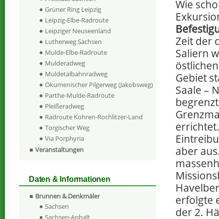
Wie scho
Grüner Ring Leipzig
Exkursio
Leipzig-Elbe-Radroute
Befestig
Leipziger Neuseenland
Zeit der
Lutherweg Sachsen
Saliern 
Mulde-Elbe-Radroute
östliche
Mulderadweg
Muldetalbahnradweg
Gebiet st
Ökumenischer Pilgerweg (Jakobsweg)
Saale – 
Parthe-Mulde-Radroute
begrenzt
Pleißeradweg
Grenzmar
Radroute Kohren-Rochlitzer-Land
errichtet
Torgischer Weg
Eintreib
Via Porphyria
aber aus.
Veranstaltungen
massenha
Missions
Daten & Informationen
Havelber
Brunnen & Denkmäler
erfolgte 
Sachsen
der 2. Hä
Sachsen-Anhalt