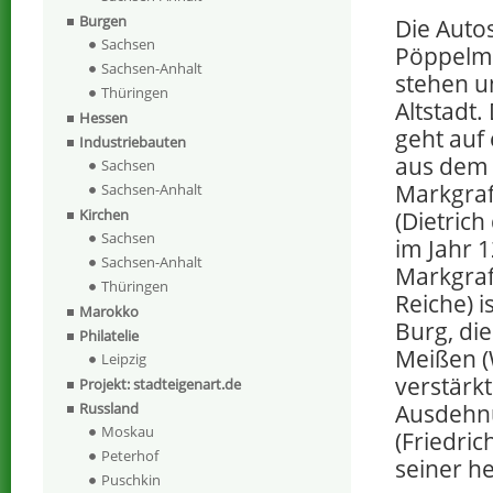
Burgen
Die Autos
Sachsen
Pöppelm
Sachsen-Anhalt
stehen u
Thüringen
Altstadt.
Hessen
geht auf 
Industriebauten
aus dem 
Sachsen
Markgraf
Sachsen-Anhalt
Kirchen
(Dietric
Sachsen
im Jahr 1
Sachsen-Anhalt
Markgraf
Thüringen
Reiche) i
Marokko
Burg, die
Philatelie
Meißen (
Leipzig
verstärkt
Projekt: stadteigenart.de
Ausdehnu
Russland
Moskau
(Friedri
Peterhof
seiner h
Puschkin