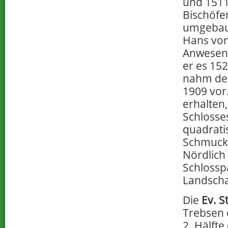
und 1511
Bischöfe
umgebau
Hans von
Anwesen 
er es 15
nahm der
1909 vor
erhalten
Schlosse
quadrati
Schmuckg
Nördlich 
Schlosspa
Landscha
Die
Ev. S
Trebsen 
2. Hälfte