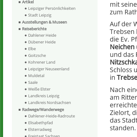
Artikel
mit sein
Leipziger Persönlichkeiten
zum Rat
Stadt Leipzig
Ausstellungen & Museen
Auf der 
Reiseberichte
Trebsen 
Dahlener Heide
die Ev. P
Dübener Heide
Neichen
Elbe
und das R
Goitzsche
Nitzschk
Kohrener Land
Schloss 
Leipziger Neuseenland
Muldetal
in
Trebs
Saale
Nach ein
Weiße Elster
am Ritte
Landkreis Leipzig
Landkreis Nordsachsen
erreicht
Radwege/Wanderwege
Zielort, 
Dahlener-Heide-Radroute
das Stad
Elisabethpfad
standen.
Elsterradweg
Freistaat Sachsen