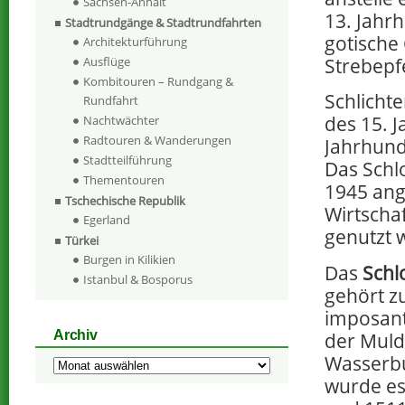
Sachsen-Anhalt
13. Jahr
Stadtrundgänge & Stadtrundfahrten
gotische
Architekturführung
Strebepf
Ausflüge
Kombitouren – Rundgang &
Schlichte
Rundfahrt
des 15. 
Nachtwächter
Radtouren & Wanderungen
Jahrhund
Stadtteilführung
Das Schl
Thementouren
1945 ang
Tschechische Republik
Wirtscha
Egerland
genutzt 
Türkei
Burgen in Kilikien
Das
Schl
Istanbul & Bosporus
gehört z
imposant
Archiv
der Muld
Wasserbu
Archiv
wurde es