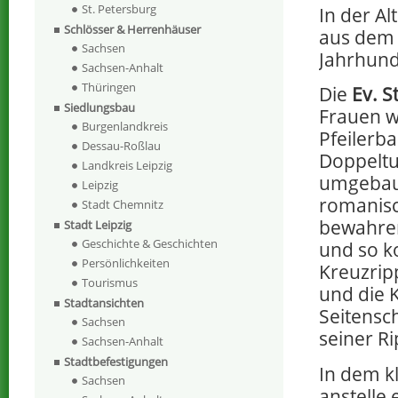
St. Petersburg
In der A
Schlösser & Herrenhäuser
aus dem M
Sachsen
Jahrhund
Sachsen-Anhalt
Thüringen
Die
Ev. S
Siedlungsbau
Frauen w
Burgenlandkreis
Pfeilerba
Dessau-Roßlau
Doppeltu
Landkreis Leipzig
umgebaut
Leipzig
romanisc
Stadt Chemnitz
bewahren
Stadt Leipzig
Geschichte & Geschichten
und so k
Persönlichkeiten
Kreuzrip
Tourismus
und die 
Stadtansichten
Seitensc
Sachsen
seiner R
Sachsen-Anhalt
Stadtbefestigungen
In dem k
Sachsen
anstelle