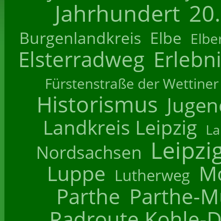
Jahrhundert
20
Burgenlandkreis
Elbe
Elbe
Elsterradweg
Erlebn
Fürstenstraße der Wettiner
Historismus
Jugend
Landkreis Leipzig
La
Leipzi
Nordsachsen
Luppe
M
Lutherweg
Parthe
Parthe-M
Radroute Kohle-D