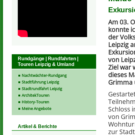
Exkurs
Am 03. O
konnte ic
der Volk
Leipzig 
Exkursio
von Leip
Rundgänge | Rundfahrten |
Touren Leipzig & Umland
Ziel war 
dieses M
Nachtwächter-Rundgang
Grimma 
Stadtführung Leipzig
Stadtrundfahrt Leipzig
Gestartet
ArchitekTouren
Teilnehm
History-Touren
Schloss 
Meine Angebote
von Grim
Wohnturm
Artikel & Berichte
zur Stad