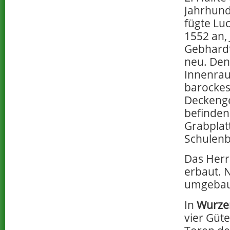
Jahrhund
fügte Lu
1552 an,
Gebhardt
neu. De
Innenra
barocke
Deckeng
befinden
Grabplat
Schulenb
Das Her
erbaut. 
umgebaut
In
Wurze
vier Güte