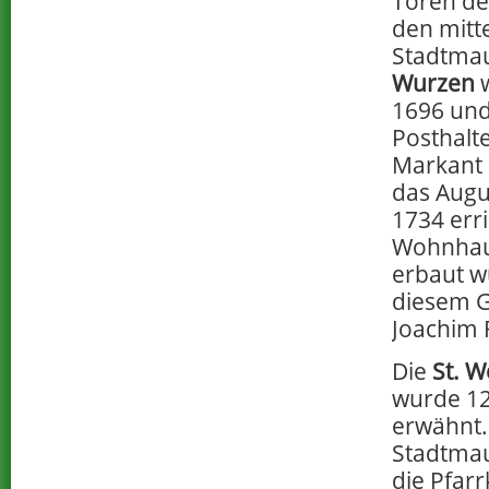
Toren der
den mitte
Stadtma
Wurzen
w
1696 und
Posthalte
Markant i
das Augu
1734 erri
Wohnhau
erbaut w
diesem G
Joachim 
Die
St. W
wurde 12
erwähnt.
Stadtmau
die Pfar