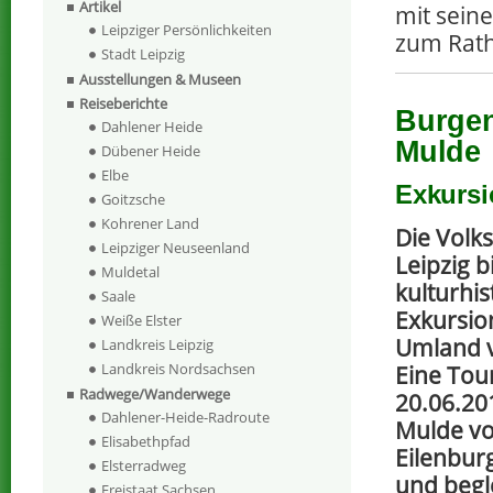
Artikel
mit sein
Leipziger Persönlichkeiten
zum Rat
Stadt Leipzig
Ausstellungen & Museen
Reiseberichte
Burgen
Dahlener Heide
Mulde
Dübener Heide
Elbe
Exkursi
Goitzsche
Kohrener Land
Die Volk
Leipziger Neuseenland
Leipzig b
Muldetal
kulturhis
Saale
Exkursio
Weiße Elster
Umland v
Landkreis Leipzig
Landkreis Nordsachsen
Eine Tou
Radwege/Wanderwege
20.06.20
Dahlener-Heide-Radroute
Mulde v
Elisabethpfad
Eilenburg
Elsterradweg
und begl
Freistaat Sachsen