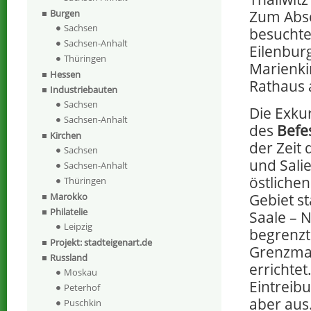
Zum Absc
Burgen
Sachsen
besuchte
Sachsen-Anhalt
Eilenburg
Thüringen
Marienki
Hessen
Rathaus
Industriebauten
Sachsen
Die Exku
Sachsen-Anhalt
des
Befe
Kirchen
der Zeit
Sachsen
und Sali
Sachsen-Anhalt
östliche
Thüringen
Marokko
Gebiet st
Philatelie
Saale – 
Leipzig
begrenzt
Projekt: stadteigenart.de
Grenzmar
Russland
errichtet
Moskau
Eintreib
Peterhof
aber aus.
Puschkin