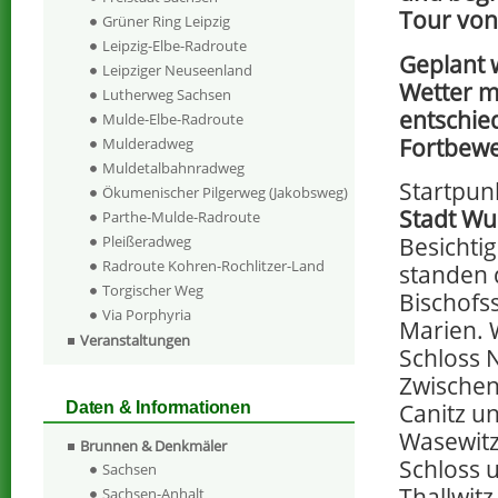
Tour von
Grüner Ring Leipzig
Leipzig-Elbe-Radroute
Geplant 
Leipziger Neuseenland
Wetter m
Lutherweg Sachsen
entschied
Mulde-Elbe-Radroute
Fortbewe
Mulderadweg
Muldetalbahnradweg
Startpun
Ökumenischer Pilgerweg (Jakobsweg)
Stadt Wu
Parthe-Mulde-Radroute
Besicht
Pleißeradweg
Radroute Kohren-Rochlitzer-Land
standen 
Torgischer Weg
Bischofs
Via Porphyria
Marien. 
Veranstaltungen
Schloss 
Zwischen
Canitz un
Daten & Informationen
Wasewitz
Brunnen & Denkmäler
Schloss u
Sachsen
Thallwit
Sachsen-Anhalt