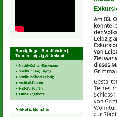
Exkurs
Am 03. O
konnte ic
der Volk
Leipzig 
Exkursio
von Leip
Rundgänge | Rundfahrten |
Touren Leipzig & Umland
Ziel war 
dieses M
Nachtwächter-Rundgang
Grimma 
Stadtführung Leipzig
Stadtrundfahrt Leipzig
Gestartet
ArchitekTouren
Teilnehm
History-Touren
Schloss 
Meine Angebote
von Grim
Wohnturm
Artikel & Berichte
zur Stad