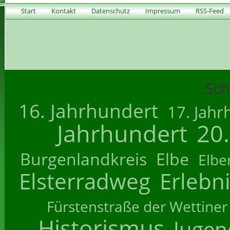
Start
Kontakt
Datenschutz
Impressum
RSS-Feed
Sch
16. Jahrhundert
17. Jahr
Jahrhundert
20
Burgenlandkreis
Elbe
Elbe
Elsterradweg
Erlebn
Fürstenstraße der Wettiner
Historismus
Jugend