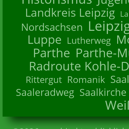
Landkreis Leipzig
La
Leipzi
Nordsachsen
Luppe
M
Lutherweg
Parthe
Parthe-M
Radroute Kohle-D
Saa
Romanik
Rittergut
Saaleradweg
Saalkirche
Wei