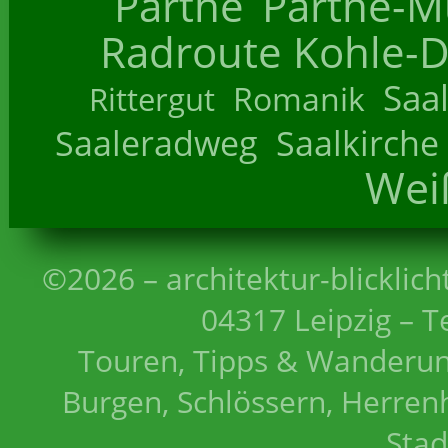
Parthe
Parthe-M
Radroute Kohle-D
Saa
Romanik
Rittergut
Saaleradweg
Saalkirche
Wei
©2026 – architektur-blicklich
04317 Leipzig – T
Touren, Tipps & Wanderun
Burgen, Schlössern, Herrenh
Stad