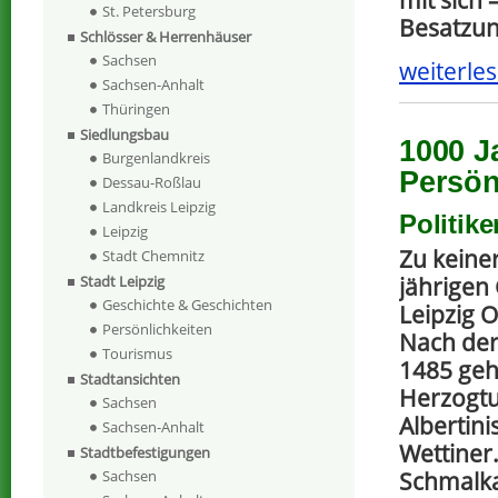
mit sich
St. Petersburg
Besatzu
Schlösser & Herrenhäuser
Sachsen
weiterles
Sachsen-Anhalt
Thüringen
Siedlungsbau
1000 J
Burgenlandkreis
Persön
Dessau-Roßlau
Landkreis Leipzig
Politik
Leipzig
Zu keiner
Stadt Chemnitz
jährigen
Stadt Leipzig
Geschichte & Geschichten
Leipzig O
Persönlichkeiten
Nach der
Tourismus
1485 geh
Stadtansichten
Herzogt
Sachsen
Albertini
Sachsen-Anhalt
Wettiner
Stadtbefestigungen
Schmalka
Sachsen