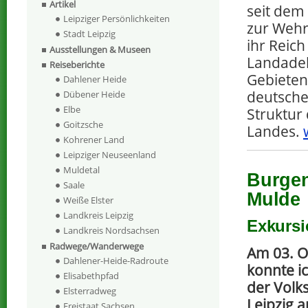
Artikel
seit dem
Leipziger Persönlichkeiten
zur Wehr 
Stadt Leipzig
ihr Reic
Ausstellungen & Museen
Landadel
Reiseberichte
Gebieten.
Dahlener Heide
deutsche
Dübener Heide
Elbe
Struktur
Goitzsche
Landes.
Kohrener Land
Leipziger Neuseenland
Muldetal
Burgen
Saale
Mulde
Weiße Elster
Landkreis Leipzig
Exkurs
Landkreis Nordsachsen
Radwege/Wanderwege
Am 03. O
Dahlener-Heide-Radroute
konnte ic
Elisabethpfad
der Volk
Elsterradweg
Leipzig 
Freistaat Sachsen