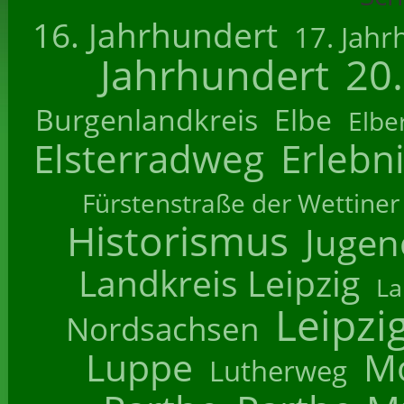
16. Jahrhundert
17. Jahr
Jahrhundert
20
Burgenlandkreis
Elbe
Elbe
Elsterradweg
Erlebn
Fürstenstraße der Wettiner
Historismus
Jugend
Landkreis Leipzig
La
Leipzi
Nordsachsen
Luppe
M
Lutherweg