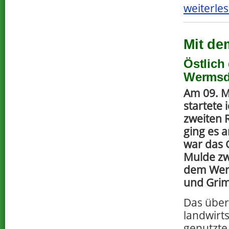
weiterles
Mit de
Östlich
Wermsd
Am 09. M
startete 
zweiten 
ging es a
war das G
Mulde zw
dem Wer
und Gri
Das übe
landwirts
genutzte