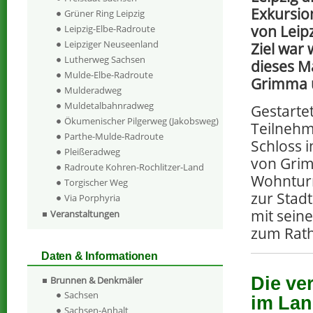
Exkursio
Grüner Ring Leipzig
von Leip
Leipzig-Elbe-Radroute
Leipziger Neuseenland
Ziel war 
Lutherweg Sachsen
dieses M
Mulde-Elbe-Radroute
Grimma 
Mulderadweg
Muldetalbahnradweg
Gestartet
Ökumenischer Pilgerweg (Jakobsweg)
Teilnehm
Parthe-Mulde-Radroute
Schloss 
Pleißeradweg
von Grim
Radroute Kohren-Rochlitzer-Land
Wohnturm
Torgischer Weg
zur Stad
Via Porphyria
mit sein
Veranstaltungen
zum Rat
Daten & Informationen
Die ve
Brunnen & Denkmäler
Sachsen
im Lan
Sachsen-Anhalt