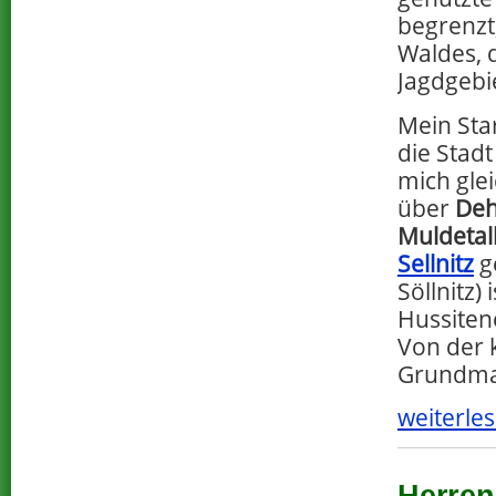
begrenzt
Waldes, 
Jagdgebie
Mein Sta
die Stad
mich gle
über
Deh
Muldeta
Sellnitz
ge
Söllnitz)
Hussiten
Von der k
Grundmau
weiterles