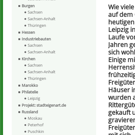
Wie viele
Burgen
Sachsen
auf dem 
Sachsen-Anhalt
heutigen
Thüringen
Leipzig 
Hessen
Laufe vo
Industriebauten
Jahren ge
Sachsen
sich wohl
Sachsen-Anhalt
Einige mi
Kirchen
Sachsen
Herrensit
Sachsen-Anhalt
frühzeit
Thüringen
Freigüte
Marokko
Häuser i
Philatelie
wurden a
Leipzig
Rittergü
Projekt: stadteigenart.de
gekauft 
Russland
Moskau
gravieren
Peterhof
Freigüte
Puschkin