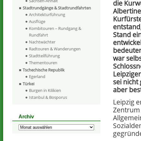
Sachsen-Anhalt
die Kurw
Stadtrundgänge & Stadtrundfahrten
Albertin
Architekturführung
Kurfürst
Ausflüge
entstand
Kombitouren – Rundgang &
Stand ei
Rundfahrt
entwickel
Nachtwächter
bedeuten
Radtouren & Wanderungen
Stadtteilführung
war selb
Thementouren
Schlossn
Tschechische Republik
Leipzige
Egerland
sei nicht
Türkei
aber bes
Burgen in Kilikien
Istanbul & Bosporus
Leipzig e
Zentrum
Allgemei
Archiv
Sozialde
Archiv
gegründe