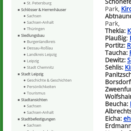
Schönefe
St. Petersburg
Park,
Kir
Schlösser & Herrenhäuser
Abtnaun
Sachsen
Park,
Sachsen-Anhalt
Thüringen
Thekla:
K
Siedlungsbau
Plaußig
:
Burgenlandkreis
Portitz:
R
Dessau-Roßlau
Taucha:
Landkreis Leipzig
Dewitz:
S
Leipzig
Sehlis:
Ki
Stadt Chemnitz
Panitzsc
Stadt Leipzig
Geschichte & Geschichten
Borsdorf
Persönlichkeiten
Zweenfur
Tourismus
Wolfshai
Stadtansichten
Beucha:
Sachsen
Albrecht
Sachsen-Anhalt
Eicha:
eh
Stadtbefestigungen
Erdmann
Sachsen