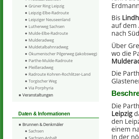
Erdmann
Grüner Ring Leipzig
Leipzig-Elbe-Radroute
Bis
Lindh
Leipziger Neuseenland
auf dem 
Lutherweg Sachsen
nach Sü
Mulde-Elbe-Radroute
Mulderadweg
Über Gre
Muldetalbahnradweg
wo die P
Ökumenischer Pilgerweg (Jakobsweg)
Muldera
Parthe-Mulde-Radroute
Pleißeradweg
Die Parth
Radroute Kohren-Rochlitzer-Land
Glastener
Torgischer Weg
Via Porphyria
Beschre
Veranstaltungen
Die Parth
Leipzig
d
Daten & Informationen
den Leip
Brunnen & Denkmäler
einem na
Sachsen
In der n
Sachsen-Anhalt