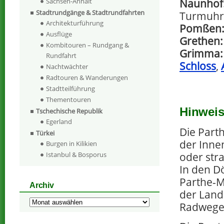
Sachsen-Anhalt
Naunhof
Stadtrundgänge & Stadtrundfahrten
Turmuh
Architekturführung
Pomßen
Ausflüge
Grethen:
Kombitouren – Rundgang &
Grimma:
Rundfahrt
Schloss
,
Nachtwächter
Radtouren & Wanderungen
Stadtteilführung
Thementouren
Hinwei
Tschechische Republik
Egerland
Die Part
Türkei
der Inne
Burgen in Kilikien
oder str
Istanbul & Bosporus
In den D
Parthe-M
Archiv
der Land
Archiv
Radwege