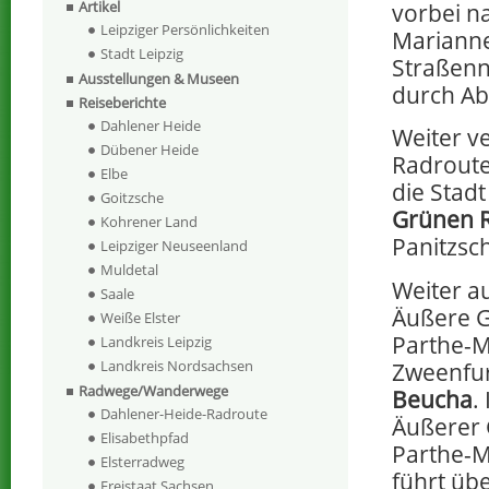
Artikel
vorbei n
Leipziger Persönlichkeiten
Marianne
Stadt Leipzig
Straßenn
Ausstellungen & Museen
durch Ab
Reiseberichte
Dahlener Heide
Weiter v
Dübener Heide
Radrout
Elbe
die Stad
Goitzsche
Grünen R
Kohrener Land
Panitzsc
Leipziger Neuseenland
Muldetal
Weiter au
Saale
Äußere Gr
Weiße Elster
Parthe-M
Landkreis Leipzig
Landkreis Nordsachsen
Zweenfur
Radwege/Wanderwege
Beucha
.
Dahlener-Heide-Radroute
Äußerer 
Elisabethpfad
Parthe-M
Elsterradweg
führt üb
Freistaat Sachsen