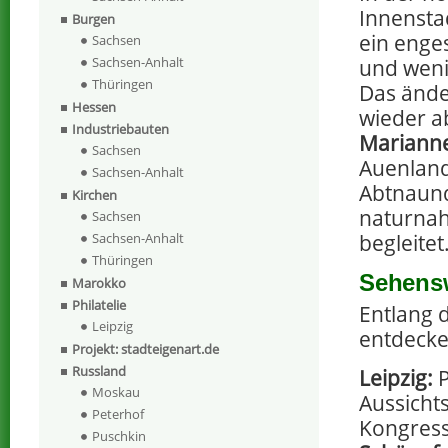
Innenstad
Burgen
ein enge
Sachsen
Sachsen-Anhalt
und weni
Thüringen
Das änder
Hessen
wieder 
Industriebauten
Mariann
Sachsen
Auenland
Sachsen-Anhalt
Abtnaundo
Kirchen
naturnah
Sachsen
begleitet
Sachsen-Anhalt
Thüringen
Sehensw
Marokko
Philatelie
Entlang 
Leipzig
entdecke
Projekt: stadteigenart.de
Russland
Leipzig:
P
Moskau
Aussicht
Peterhof
Kongress
Puschkin