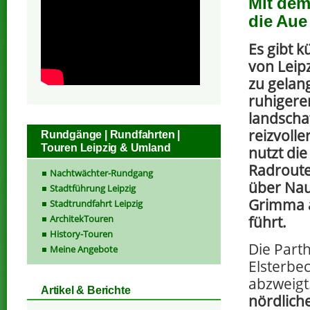
Mit dem
die Aue
Es gibt 
von Leip
zu gelan
ruhigere
landschaf
reizvolle
Rundgänge | Rundfahrten |
Touren Leipzig & Umland
nutzt di
Radroute,
Nachtwächter-Rundgang
über Na
Stadtführung Leipzig
Grimma 
Stadtrundfahrt Leipzig
ArchitekTouren
führt.
History-Touren
Die Part
Meine Angebote
Elsterbe
abzweigt.
Artikel & Berichte
nördlich