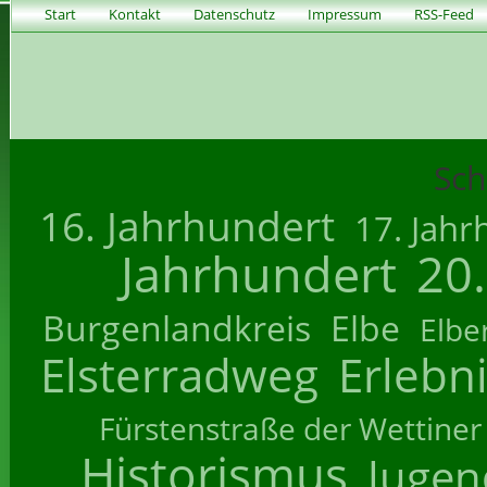
Start
Kontakt
Datenschutz
Impressum
RSS-Feed
Sch
16. Jahrhundert
17. Jahr
Jahrhundert
20
Burgenlandkreis
Elbe
Elbe
Elsterradweg
Erlebn
Fürstenstraße der Wettiner
Historismus
Jugend