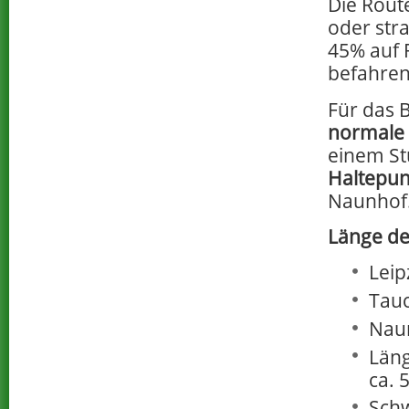
Die Rout
oder str
45% auf 
befahre
Für das 
normale 
einem Stü
Haltepun
Naunhof
Länge de
Leip
Tauc
Naun
Läng
ca. 
Schw