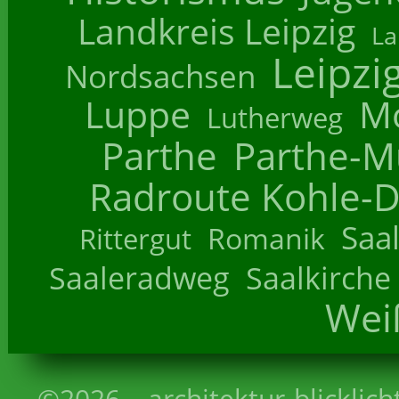
Landkreis Leipzig
La
Leipzi
Nordsachsen
Luppe
M
Lutherweg
Parthe
Parthe-M
Radroute Kohle-D
Saa
Romanik
Rittergut
Saaleradweg
Saalkirche
Wei
©2026 – architektur-blicklich