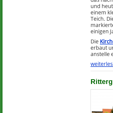
und heute
einem kl
Teich. D
markierte
einigen J
Die
Kirch
erbaut u
anstelle 
weiterles
Ritterg