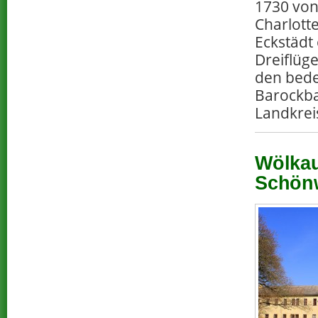
1730 von
Charlott
Eckstädt
Dreiflüg
den bed
Barockb
Landkreis
Wölkau
Schönw