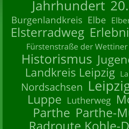
Jahrhundert
20
Burgenlandkreis
Elbe
Elbe
Elsterradweg
Erlebn
Fürstenstraße der Wettiner
Historismus
Jugend
Landkreis Leipzig
La
Leipzi
Nordsachsen
Luppe
M
Lutherweg
Parthe
Parthe-M
Radroute Kohle-D