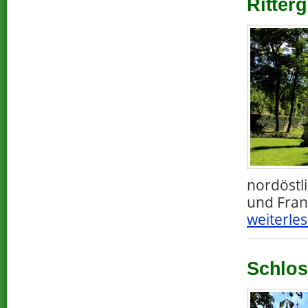
Ritter
nordöstl
und Fran
weiterles
Schlos