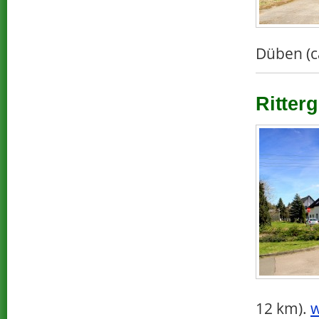
Düben (c
Ritterg
12 km).
w