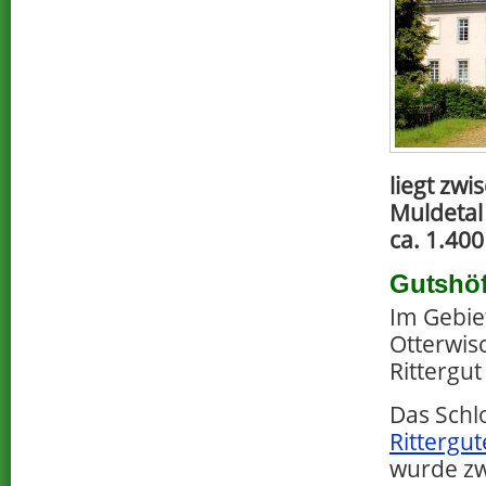
liegt zw
Muldetal
ca. 1.40
Gutshöf
Im Gebie
Otterwisc
Rittergut
Das Schl
Rittergut
wurde zw