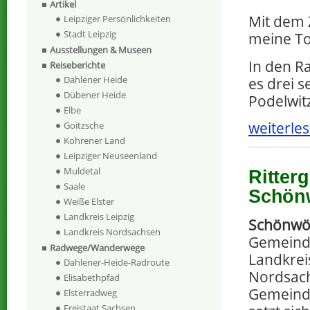
Artikel
Mit dem 
Leipziger Persönlichkeiten
Stadt Leipzig
meine To
Ausstellungen & Museen
In den R
Reiseberichte
Dahlener Heide
es drei s
Dübener Heide
Podelwitz
Elbe
weiterles
Goitzsche
Kohrener Land
Leipziger Neuseenland
Muldetal
Ritter
Saale
Schönw
Weiße Elster
Landkreis Leipzig
Schönwö
Landkreis Nordsachsen
Gemeind
Radwege/Wanderwege
Landkrei
Dahlener-Heide-Radroute
Nordsach
Elisabethpfad
Gemeind
Elsterradweg
Freistaat Sachsen