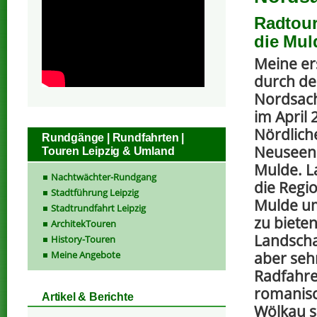
Radtour
die Mul
Meine er
durch de
Nordsach
im April
Nördlich
Rundgänge | Rundfahrten |
Neuseenl
Touren Leipzig & Umland
Mulde. L
Nachtwächter-Rundgang
die Regio
Stadtführung Leipzig
Mulde um
Stadtrundfahrt Leipzig
zu bieten
ArchitekTouren
Landschaf
History-Touren
Meine Angebote
aber seh
Radfahren
romanisc
Artikel & Berichte
Wölkau s