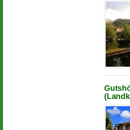
Gutshö
(Landk