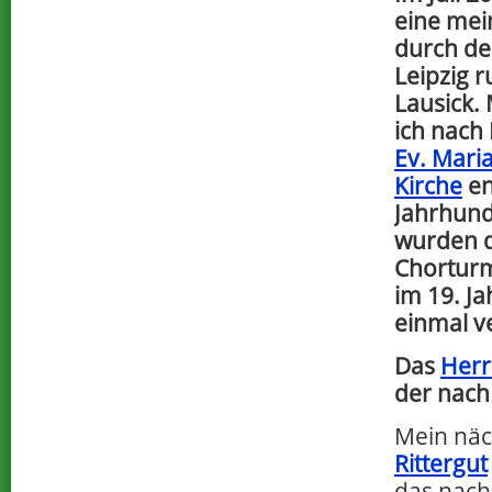
eine mei
durch de
Leipzig 
Lausick.
ich nach
Ev. Mari
Kirche
en
Jahrhund
wurden d
Chorturm
im 19. J
einmal v
Das
Her
der nach
Mein näc
Rittergut
das nach