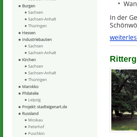
Wan
Burgen
Sachsen
In der G
Sachsen-Anhalt
Schönwöl
Thüringen
Hessen
weiterles
Industriebauten
Sachsen
Sachsen-Anhalt
Ritterg
Kirchen
Sachsen
Sachsen-Anhalt
Thüringen
Marokko
Philatelie
Leipzig
Projekt: stadteigenart.de
Russland
Moskau
Peterhof
Puschkin