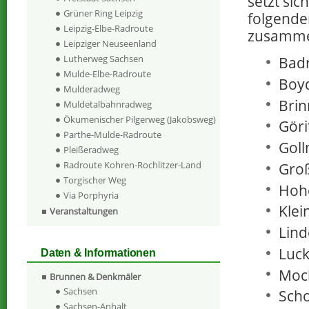
setzt sic
Grüner Ring Leipzig
folgende
Leipzig-Elbe-Radroute
zusamm
Leipziger Neuseenland
Lutherweg Sachsen
Badr
Mulde-Elbe-Radroute
Boy
Mulderadweg
Brin
Muldetalbahnradweg
Ökumenischer Pilgerweg (Jakobsweg)
Göri
Parthe-Mulde-Radroute
Goll
Pleißeradweg
Radroute Kohren-Rochlitzer-Land
Gro
Torgischer Weg
Hoh
Via Porphyria
Klei
Veranstaltungen
Lind
Luc
Daten & Informationen
Moch
Brunnen & Denkmäler
Sachsen
Scho
Sachsen-Anhalt