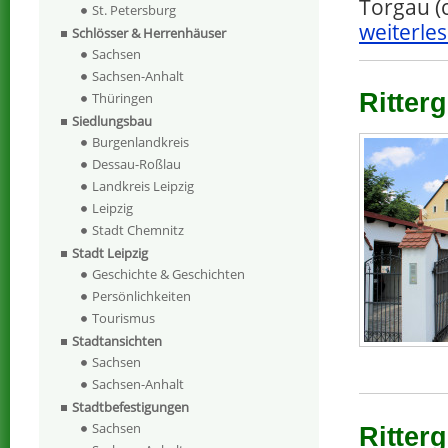
Torgau (
St. Petersburg
weiterles
Schlösser & Herrenhäuser
Sachsen
Sachsen-Anhalt
Ritter
Thüringen
Siedlungsbau
Burgenlandkreis
Dessau-Roßlau
Landkreis Leipzig
Leipzig
Stadt Chemnitz
Stadt Leipzig
Geschichte & Geschichten
Persönlichkeiten
Tourismus
Stadtansichten
Sachsen
Sachsen-Anhalt
Stadtbefestigungen
Sachsen
Ritterg