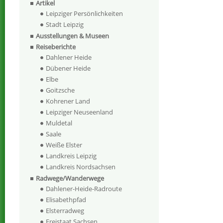
Artikel
Leipziger Persönlichkeiten
Stadt Leipzig
Ausstellungen & Museen
Reiseberichte
Dahlener Heide
Dübener Heide
Elbe
Goitzsche
Kohrener Land
Leipziger Neuseenland
Muldetal
Saale
Weiße Elster
Landkreis Leipzig
Landkreis Nordsachsen
Radwege/Wanderwege
Dahlener-Heide-Radroute
Elisabethpfad
Elsterradweg
Freistaat Sachsen