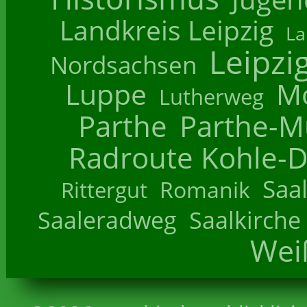
Landkreis Leipzig
La
Leipzi
Nordsachsen
Luppe
M
Lutherweg
Parthe
Parthe-M
Radroute Kohle-D
Saa
Romanik
Rittergut
Saaleradweg
Saalkirche
Wei