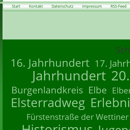
Start
Kontakt
Datenschutz
Impressum
RSS-Feed
Sch
16. Jahrhundert
17. Jahr
Jahrhundert
20
Burgenlandkreis
Elbe
Elbe
Elsterradweg
Erlebn
Fürstenstraße der Wettiner
Historismus
Jugend