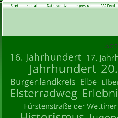
Start
Kontakt
Datenschutz
Impressum
RSS-Feed
Sch
16. Jahrhundert
17. Jahr
Jahrhundert
20
Burgenlandkreis
Elbe
Elbe
Elsterradweg
Erlebn
Fürstenstraße der Wettiner
Historismus
Jugend