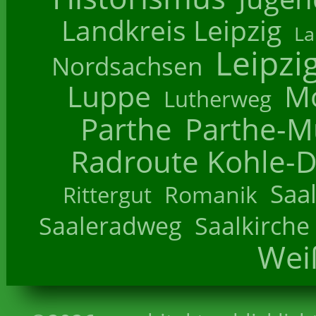
Landkreis Leipzig
La
Leipzi
Nordsachsen
Luppe
M
Lutherweg
Parthe
Parthe-M
Radroute Kohle-D
Saa
Romanik
Rittergut
Saaleradweg
Saalkirche
Wei