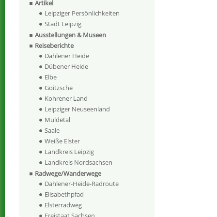
Artikel
Leipziger Persönlichkeiten
Stadt Leipzig
Ausstellungen & Museen
Reiseberichte
Dahlener Heide
Dübener Heide
Elbe
Goitzsche
Kohrener Land
Leipziger Neuseenland
Muldetal
Saale
Weiße Elster
Landkreis Leipzig
Landkreis Nordsachsen
Radwege/Wanderwege
Dahlener-Heide-Radroute
Elisabethpfad
Elsterradweg
Freistaat Sachsen