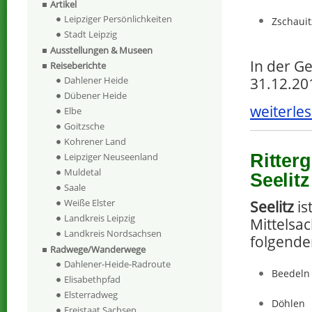
Artikel
Leipziger Persönlichkeiten
Zschauit
Stadt Leipzig
Ausstellungen & Museen
In der G
Reiseberichte
Dahlener Heide
31.12.20
Dübener Heide
weiterles
Elbe
Goitzsche
Kohrener Land
Ritter
Leipziger Neuseenland
Muldetal
Seelit
Saale
Weiße Elster
Seelitz
is
Landkreis Leipzig
Mittelsac
Landkreis Nordsachsen
folgende
Radwege/Wanderwege
Dahlener-Heide-Radroute
Beedeln
Elisabethpfad
Elsterradweg
Döhlen
Freistaat Sachsen