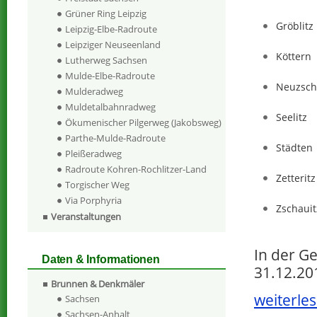
Grüner Ring Leipzig
Gröblitz
Leipzig-Elbe-Radroute
Leipziger Neuseenland
Köttern
Lutherweg Sachsen
Mulde-Elbe-Radroute
Neuzsch
Mulderadweg
Muldetalbahnradweg
Seelitz
Ökumenischer Pilgerweg (Jakobsweg)
Parthe-Mulde-Radroute
Städten
Pleißeradweg
Radroute Kohren-Rochlitzer-Land
Zetteritz
Torgischer Weg
Via Porphyria
Zschauit
Veranstaltungen
In der G
Daten & Informationen
31.12.20
Brunnen & Denkmäler
weiterles
Sachsen
Sachsen-Anhalt