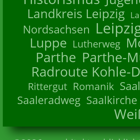
Landkreis Leipzig
La
Leipzi
Nordsachsen
Luppe
M
Lutherweg
Parthe
Parthe-M
Radroute Kohle-D
Saa
Romanik
Rittergut
Saaleradweg
Saalkirche
Wei