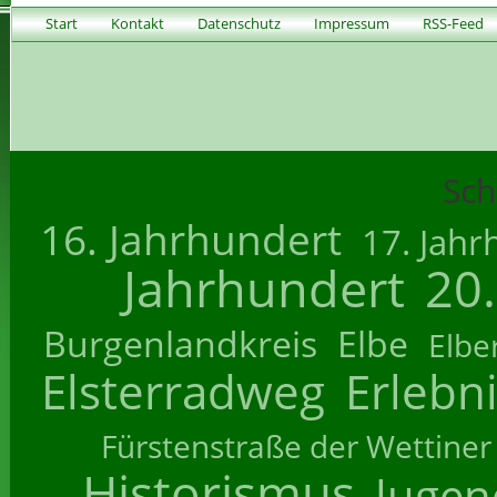
Start
Kontakt
Datenschutz
Impressum
RSS-Feed
Sch
16. Jahrhundert
17. Jahr
Jahrhundert
20
Burgenlandkreis
Elbe
Elbe
Elsterradweg
Erlebn
Fürstenstraße der Wettiner
Historismus
Jugend