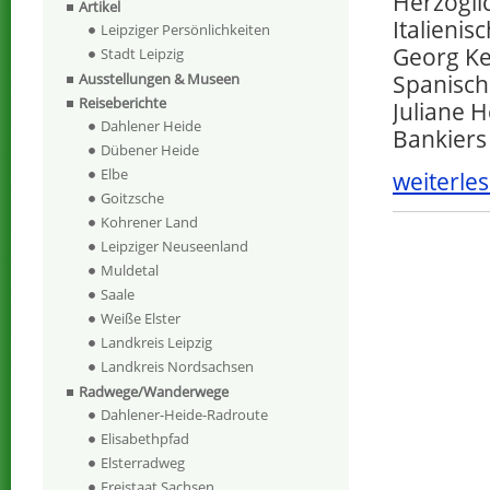
Herzogli
Artikel
Italieni
Leipziger Persönlichkeiten
Georg Kei
Stadt Leipzig
Spanisch
Ausstellungen & Museen
Reiseberichte
Juliane H
Dahlener Heide
Bankier
Dübener Heide
Elbe
weiterles
Goitzsche
Kohrener Land
Leipziger Neuseenland
Muldetal
Saale
Weiße Elster
Landkreis Leipzig
Landkreis Nordsachsen
Radwege/Wanderwege
Dahlener-Heide-Radroute
Elisabethpfad
Elsterradweg
Freistaat Sachsen