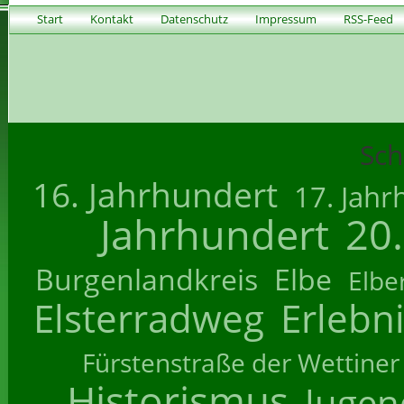
Start
Kontakt
Datenschutz
Impressum
RSS-Feed
Sch
16. Jahrhundert
17. Jahr
Jahrhundert
20
Burgenlandkreis
Elbe
Elbe
Elsterradweg
Erlebn
Fürstenstraße der Wettiner
Historismus
Jugend