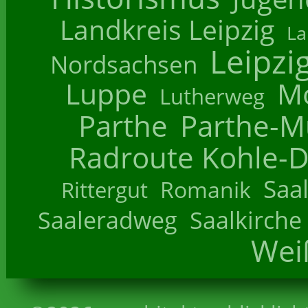
Landkreis Leipzig
La
Leipzi
Nordsachsen
Luppe
M
Lutherweg
Parthe
Parthe-M
Radroute Kohle-D
Saa
Romanik
Rittergut
Saaleradweg
Saalkirche
Wei