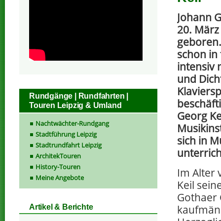
Johann G
20. März
geboren. 
schon in
intensiv 
und Dich
Klaviersp
Rundgänge | Rundfahrten |
beschäft
Touren Leipzig & Umland
Georg Ke
Nachtwächter-Rundgang
Musikins
Stadtführung Leipzig
sich in M
Stadtrundfahrt Leipzig
unterric
ArchitekTouren
History-Touren
Im Alter 
Meine Angebote
Keil sein
Gothaer
kaufmänn
Artikel & Berichte