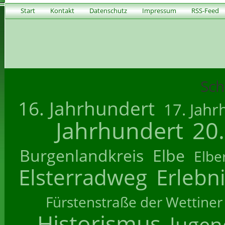
Start
Kontakt
Datenschutz
Impressum
RSS-Feed
Sch
16. Jahrhundert
17. Jahr
Jahrhundert
20
Burgenlandkreis
Elbe
Elbe
Elsterradweg
Erlebn
Fürstenstraße der Wettiner
Historismus
Jugend