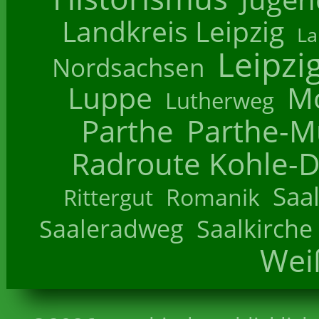
Landkreis Leipzig
La
Leipzi
Nordsachsen
Luppe
M
Lutherweg
Parthe
Parthe-M
Radroute Kohle-D
Saa
Romanik
Rittergut
Saaleradweg
Saalkirche
Wei