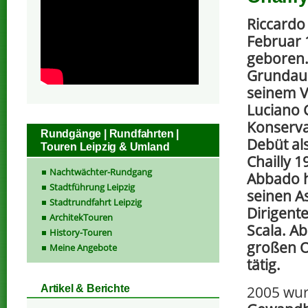
Riccardo
Februar 
geboren.
Grundaus
seinem V
Luciano 
Konserva
Rundgänge | Rundfahrten |
Debüt al
Touren Leipzig & Umland
Chailly 1
Nachtwächter-Rundgang
Abbado h
Stadtführung Leipzig
seinen A
Stadtrundfahrt Leipzig
Dirigent
ArchitekTouren
Scala. Ab
History-Touren
großen O
Meine Angebote
tätig.
2005 wur
Artikel & Berichte