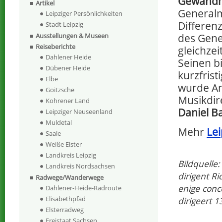
Gewandha
Artikel
Generalm
Leipziger Persönlichkeiten
Differen
Stadt Leipzig
des Gene
Ausstellungen & Museen
Reiseberichte
gleichze
Dahlener Heide
Seinen b
Dübener Heide
kurzfrist
Elbe
wurde And
Goitzsche
Musikdir
Kohrener Land
Daniel B
Leipziger Neuseenland
Muldetal
Mehr
Lei
Saale
Weiße Elster
Landkreis Leipzig
Bildquelle
Landkreis Nordsachsen
dirigent R
Radwege/Wanderwege
enige conc
Dahlener-Heide-Radroute
Elisabethpfad
dirigeert 
Elsterradweg
Freistaat Sachsen