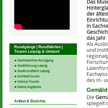
Das Mus
Hintergla
der ältes
Einrichtu
in Sachs
Geschicht
das Jahr
Als Aus
Rundgänge | Rundfahrten |
und Insti
Touren Leipzig & Umland
regional
Nachtwächter-Rundgang
Forschun
Stadtführung Leipzig
Laienfors
Stadtrundfahrt Leipzig
Fachwiss
ArchitekTouren
des In- 
History-Touren
Meine Angebote
Gemäld
Die
Gemä
Artikel & Berichte
spiegelt 