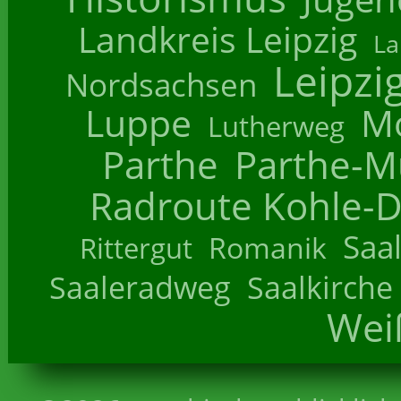
Landkreis Leipzig
La
Leipzi
Nordsachsen
Luppe
M
Lutherweg
Parthe
Parthe-M
Radroute Kohle-D
Saa
Romanik
Rittergut
Saaleradweg
Saalkirche
Wei