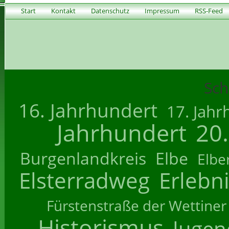
Start
Kontakt
Datenschutz
Impressum
RSS-Feed
Sch
16. Jahrhundert
17. Jahr
Jahrhundert
20
Burgenlandkreis
Elbe
Elbe
Elsterradweg
Erlebn
Fürstenstraße der Wettiner
Historismus
Jugend