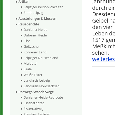
Jahrhund
Artikel
durch ei
Leipziger Persönlichkeiten
Stadt Leipzig
Dresdene
Ausstellungen & Museen
Geipel n
Reiseberichte
den vier
Dahlener Heide
Leben de
Dübener Heide
1517 gem
Elbe
Meßkirch 
Goitzsche
sehen.
Kohrener Land
weiterles
Leipziger Neuseenland
Muldetal
Saale
Weiße Elster
Landkreis Leipzig
Landkreis Nordsachsen
Radwege/Wanderwege
Dahlener-Heide-Radroute
Elisabethpfad
Elsterradweg
Freistaat Sachsen