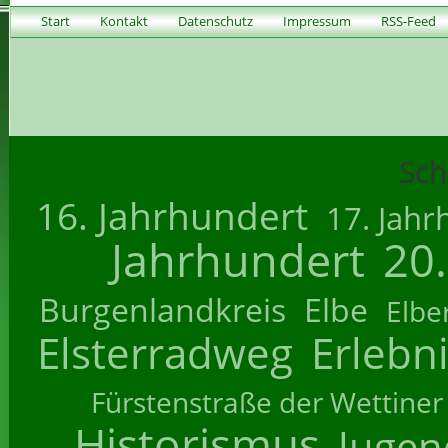
Start
Kontakt
Datenschutz
Impressum
RSS-Feed
Sch
16. Jahrhundert
17. Jahr
Jahrhundert
20
Burgenlandkreis
Elbe
Elbe
Elsterradweg
Erlebn
Fürstenstraße der Wettiner
Historismus
Jugend