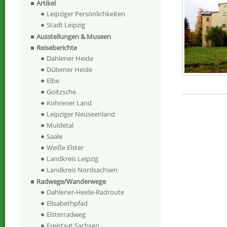
Artikel
Leipziger Persönlichkeiten
Stadt Leipzig
Ausstellungen & Museen
Reiseberichte
Dahlener Heide
Dübener Heide
Elbe
Goitzsche
Kohrener Land
Leipziger Neuseenland
Muldetal
Saale
Weiße Elster
Landkreis Leipzig
Landkreis Nordsachsen
Radwege/Wanderwege
Dahlener-Heide-Radroute
Elisabethpfad
Elsterradweg
Freistaat Sachsen