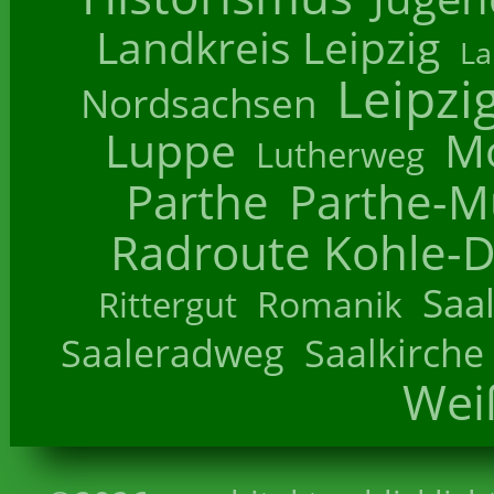
Landkreis Leipzig
La
Leipzi
Nordsachsen
Luppe
M
Lutherweg
Parthe
Parthe-M
Radroute Kohle-D
Saa
Romanik
Rittergut
Saaleradweg
Saalkirche
Wei