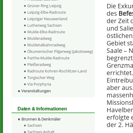
Die Exku
Grüner Ring Leipzig
des
Befe
Leipzig-Elbe-Radroute
Leipziger Neuseenland
der Zeit
Lutherweg Sachsen
und Sali
Mulde-Elbe-Radroute
östliche
Mulderadweg
Gebiet st
Muldetalbahnradweg
Saale – 
Ökumenischer Pilgerweg (Jakobsweg)
begrenzt
Parthe-Mulde-Radroute
Grenzmar
Pleißeradweg
Radroute Kohren-Rochlitzer-Land
errichtet
Torgischer Weg
Eintreib
Via Porphyria
aber aus.
Veranstaltungen
massenha
Missions
Havelber
Daten & Informationen
erfolgte 
Brunnen & Denkmäler
der 2. Hä
Sachsen
Sachsen-Anhalt