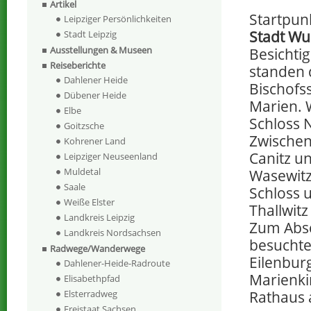
Artikel
Startpun
Leipziger Persönlichkeiten
Stadt Wu
Stadt Leipzig
Ausstellungen & Museen
Besicht
Reiseberichte
standen 
Dahlener Heide
Bischofs
Dübener Heide
Marien. 
Elbe
Schloss 
Goitzsche
Zwischen
Kohrener Land
Canitz un
Leipziger Neuseenland
Muldetal
Wasewitz
Saale
Schloss u
Weiße Elster
Thallwit
Landkreis Leipzig
Zum Absc
Landkreis Nordsachsen
besuchte
Radwege/Wanderwege
Eilenburg
Dahlener-Heide-Radroute
Marienki
Elisabethpfad
Elsterradweg
Rathaus
Freistaat Sachsen