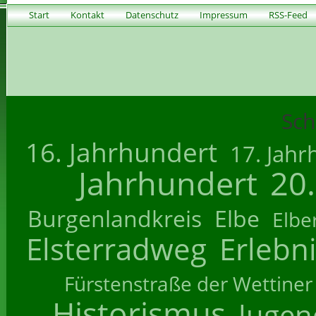
Start
Kontakt
Datenschutz
Impressum
RSS-Feed
Sch
16. Jahrhundert
17. Jahr
Jahrhundert
20
Burgenlandkreis
Elbe
Elbe
Elsterradweg
Erlebn
Fürstenstraße der Wettiner
Historismus
Jugend