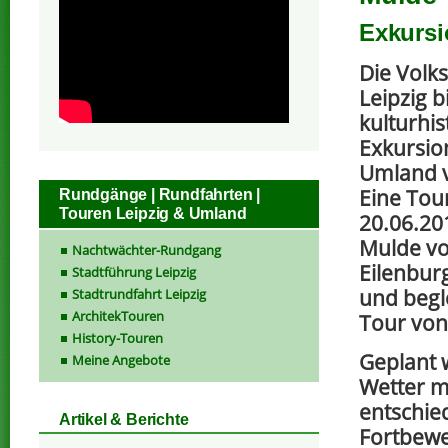
Exkursi
Die Volk
Leipzig b
kulturhis
Exkursio
Umland v
Eine Tou
Rundgänge | Rundfahrten |
Touren Leipzig & Umland
20.06.20
Mulde v
Nachtwächter-Rundgang
Eilenburg
Stadtführung Leipzig
und begl
Stadtrundfahrt Leipzig
ArchitekTouren
Tour von
History-Touren
Geplant 
Meine Angebote
Wetter m
entschied
Artikel & Berichte
Fortbewe