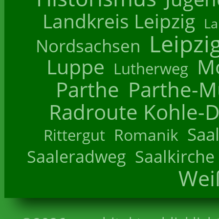
Landkreis Leipzig
La
Leipzi
Nordsachsen
Luppe
M
Lutherweg
Parthe
Parthe-M
Radroute Kohle-D
Saa
Romanik
Rittergut
Saaleradweg
Saalkirche
Wei