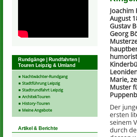
Joachim 
August 1
Gustav B
Georg Bö
Musterze
hauptber
humorist
Rundgänge | Rundfahrten |
Kinderbü
Touren Leipzig & Umland
Leoniden 
Nachtwächter-Rundgang
Marie, ze
Stadtführung Leipzig
Muster fü
Stadtrundfahrt Leipzig
Puppenbe
ArchitekTouren
History-Touren
Der junge
Meine Angebote
ersten l
seinem Va
durch de
Artikel & Berichte