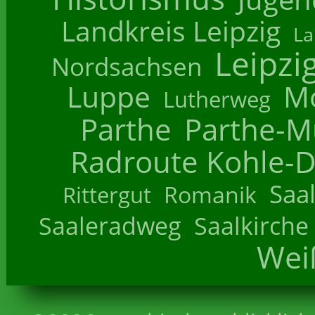
Landkreis Leipzig
La
Leipzi
Nordsachsen
Luppe
M
Lutherweg
Parthe
Parthe-M
Radroute Kohle-D
Saa
Romanik
Rittergut
Saaleradweg
Saalkirche
Wei