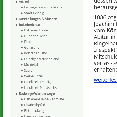
dessen w
Artikel
herausge
Leipziger Persönlichkeiten
Stadt Leipzig
1886 zog
Ausstellungen & Museen
Joachim 
Reiseberichte
vom
Kön
Dahlener Heide
Abitur in
Dübener Heide
Elbe
Ringelna
Goitzsche
„respekt
Kohrener Land
Mitschül
Leipziger Neuseenland
verfasste
Muldetal
erhalten
Saale
Weiße Elster
weiterles
Landkreis Leipzig
Landkreis Nordsachsen
Radwege/Wanderwege
Dahlener-Heide-Radroute
Elisabethpfad
Elsterradweg
Freistaat Sachsen