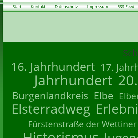
Start
Kontakt
Datenschutz
Impressum
RSS-Feed
Sch
16. Jahrhundert
17. Jahr
Jahrhundert
20
Burgenlandkreis
Elbe
Elbe
Elsterradweg
Erlebn
Fürstenstraße der Wettiner
Historismus
Jugend