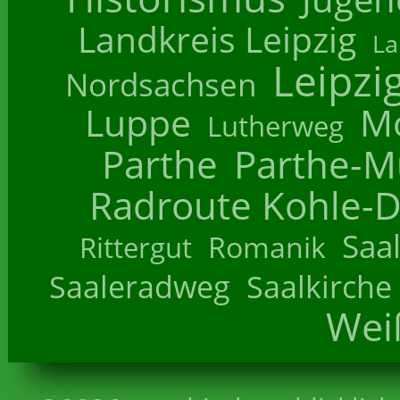
Landkreis Leipzig
La
Leipzi
Nordsachsen
Luppe
M
Lutherweg
Parthe
Parthe-M
Radroute Kohle-D
Saa
Romanik
Rittergut
Saaleradweg
Saalkirche
Wei