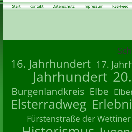
Start
Kontakt
Datenschutz
Impressum
RSS-Feed
Sch
16. Jahrhundert
17. Jahr
Jahrhundert
20
Burgenlandkreis
Elbe
Elbe
Elsterradweg
Erlebn
Fürstenstraße der Wettiner
Historismus
Jugend