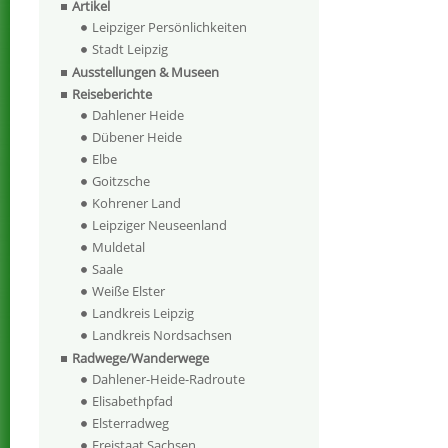
Artikel
Leipziger Persönlichkeiten
Stadt Leipzig
Ausstellungen & Museen
Reiseberichte
Dahlener Heide
Dübener Heide
Elbe
Goitzsche
Kohrener Land
Leipziger Neuseenland
Muldetal
Saale
Weiße Elster
Landkreis Leipzig
Landkreis Nordsachsen
Radwege/Wanderwege
Dahlener-Heide-Radroute
Elisabethpfad
Elsterradweg
Freistaat Sachsen