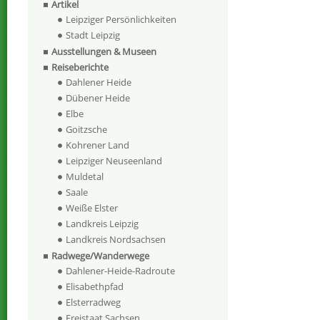
Artikel
Leipziger Persönlichkeiten
Stadt Leipzig
Ausstellungen & Museen
Reiseberichte
Dahlener Heide
Dübener Heide
Elbe
Goitzsche
Kohrener Land
Leipziger Neuseenland
Muldetal
Saale
Weiße Elster
Landkreis Leipzig
Landkreis Nordsachsen
Radwege/Wanderwege
Dahlener-Heide-Radroute
Elisabethpfad
Elsterradweg
Freistaat Sachsen