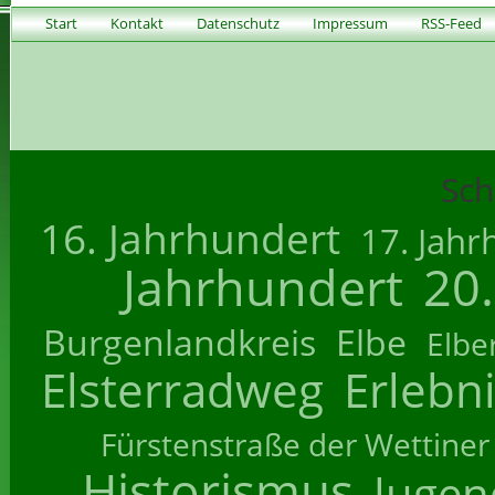
Start
Kontakt
Datenschutz
Impressum
RSS-Feed
Sch
16. Jahrhundert
17. Jahr
Jahrhundert
20
Burgenlandkreis
Elbe
Elbe
Elsterradweg
Erlebn
Fürstenstraße der Wettiner
Historismus
Jugend