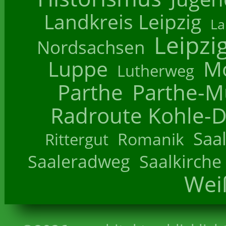
Landkreis Leipzig
La
Leipzi
Nordsachsen
Luppe
M
Lutherweg
Parthe
Parthe-M
Radroute Kohle-D
Saa
Romanik
Rittergut
Saaleradweg
Saalkirche
Wei