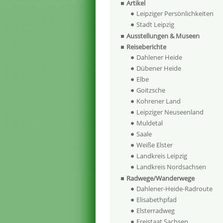
Artikel
Leipziger Persönlichkeiten
Stadt Leipzig
Ausstellungen & Museen
Reiseberichte
Dahlener Heide
Dübener Heide
Elbe
Goitzsche
Kohrener Land
Leipziger Neuseenland
Muldetal
Saale
Weiße Elster
Landkreis Leipzig
Landkreis Nordsachsen
Radwege/Wanderwege
Dahlener-Heide-Radroute
Elisabethpfad
Elsterradweg
Freistaat Sachsen