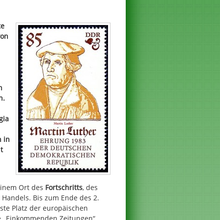
te
von
n
n.
gia
n in
t
 einem Ort des
Fortschritts
, des
s Handels. Bis zum Ende des 2.
ste Platz der europäischen
die „Einkommenden Zeitungen“