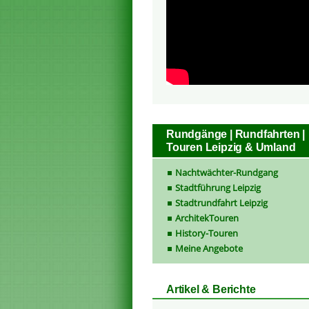
Rundgänge | Rundfahrten |
Touren Leipzig & Umland
Nachtwächter-Rundgang
Stadtführung Leipzig
Stadtrundfahrt Leipzig
ArchitekTouren
History-Touren
Meine Angebote
Artikel & Berichte