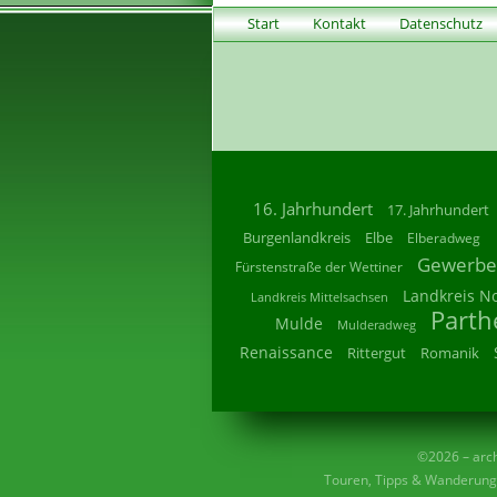
Start
Kontakt
Datenschutz
16. Jahrhundert
17. Jahrhundert
Burgenlandkreis
Elbe
Elberadweg
Gewerbe
Fürstenstraße der Wettiner
Landkreis N
Landkreis Mittelsachsen
Parth
Mulde
Mulderadweg
Renaissance
Rittergut
Romanik
©2026 – archi
Touren, Tipps & Wanderunge