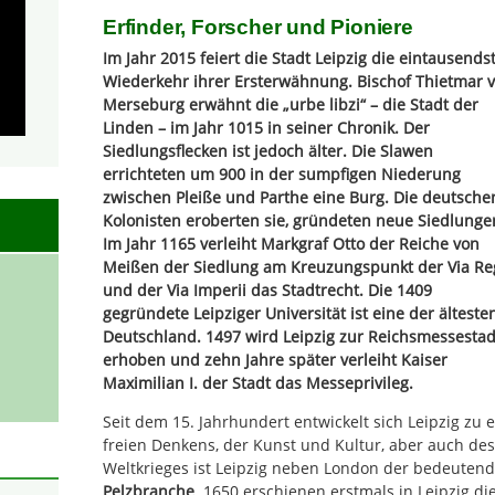
Erfinder, Forscher und Pioniere
Im Jahr 2015 feiert die Stadt Leipzig die eintausends
Wiederkehr ihrer Ersterwähnung. Bischof Thietmar 
Merseburg erwähnt die „urbe libzi“ – die Stadt der
Linden – im Jahr 1015 in seiner Chronik. Der
Siedlungsflecken ist jedoch älter. Die Slawen
errichteten um 900 in der sumpfigen Niederung
zwischen Pleiße und Parthe eine Burg. Die deutsche
Kolonisten eroberten sie, gründeten neue Siedlunge
Im Jahr 1165 verleiht Markgraf Otto der Reiche von
Meißen der Siedlung am Kreuzungspunkt der Via Re
und der Via Imperii das Stadtrecht. Die 1409
gegründete Leipziger Universität ist eine der älteste
Deutschland. 1497 wird Leipzig zur Reichsmessestad
erhoben und zehn Jahre später verleiht Kaiser
Maximilian I. der Stadt das Messeprivileg.
Seit dem 15. Jahrhundert entwickelt sich Leipzig zu
freien Denkens, der Kunst und Kultur, aber auch de
Weltkrieges ist Leipzig neben London der bedeutend
Pelzbranche
. 1650 erschienen erstmals in Leipzig 