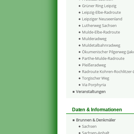
Grüner Ring Leipzig
Leipzig-Elbe-Radroute
Leipziger Neuseenland
Lutherweg Sachsen
Mulde-Elbe-Radroute
Mulderadweg
Muldetalbahnradweg
Ökumenischer Pilgerweg (Ja
Parthe-Mulde-Radroute
Pleißeradweg
Radroute Kohren-Rochlitzer
Torgischer Weg
Via Porphyria
Veranstaltungen
Daten & Informationen
Brunnen & Denkmäler
Sachsen
Sachsen-Anhalt