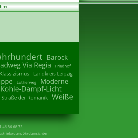
ührer
Jahrhundert
Barock
radweg Via Regia
Friedhof
Klassizismus
Landkreis Leipzig
uppe
Moderne
Lutherweg
 Kohle-Dampf-Licht
Weiße
Straße der Romanik
41 46 86 68 73
striebauten, Stadtansichten