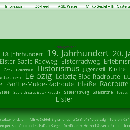
Impressum
RSS-Feed
AGB/Preise
Mirko Seidel – Ihr Gästef
Schlagwörter
19. Jahrhundert
20. 
18. Jahrhundert
Elsterradweg
Erlebnis
Elster-Saale-Radweg
Historismus
Kirche
Jugendstil
Gotik
Herrenhaus
Leipzig
Leipzig-Elbe-Radroute
L
ordsachsen
Radroute
e
Parthe-Mulde-Radroute
Pleiße
Saale
Saaleradweg
Saalkirche
Saale-Unstrut-Elster-Radacht
Schloss
Elster
tektur-blicklicht – Mirko Seidel, Sigismundstraße 3, 04317 Leipzig – Telefon: 03
n per Rad, Auto und zu Fuß zu Burgen, Schlössern, Herrenhäusern, Kirchen, Indu