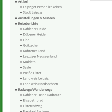
Artikel
Leipziger Persönlichkeiten
Stadt Leipzig
Ausstellungen & Museen
Reiseberichte
Dahlener Heide
Dübener Heide
Elbe
Goitzsche
Kohrener Land
Leipziger Neuseenland
Muldetal
Saale
Weiße Elster
Landkreis Leipzig
Landkreis Nordsachsen
Radwege/Wanderwege
Dahlener-Heide-Radroute
Elisabethpfad
Elsterradweg
Freistaat Sachsen