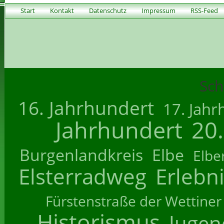
Start
Kontakt
Datenschutz
Impressum
RSS-Feed
Sch
16. Jahrhundert
17. Jahr
Jahrhundert
20
Burgenlandkreis
Elbe
Elbe
Elsterradweg
Erlebn
Fürstenstraße der Wettiner
Historismus
Jugend