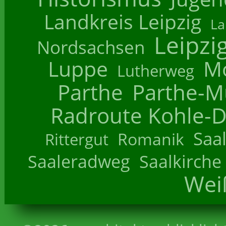
Landkreis Leipzig
La
Leipzi
Nordsachsen
Luppe
M
Lutherweg
Parthe
Parthe-M
Radroute Kohle-D
Saa
Romanik
Rittergut
Saaleradweg
Saalkirche
Wei