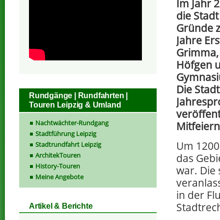
Im Jahr 2
die Stad
Gründe z
Jahre Er
Grimma, 
Höfgen u
Gymnasiu
Die Stad
Rundgänge | Rundfahrten |
Jahresp
Touren Leipzig & Umland
veröffent
Nachtwächter-Rundgang
Mitfeiern
Stadtführung Leipzig
Um 1200
Stadtrundfahrt Leipzig
ArchitekTouren
das Gebi
History-Touren
war. Die
Meine Angebote
veranlas
in der F
Stadtrec
Artikel & Berichte