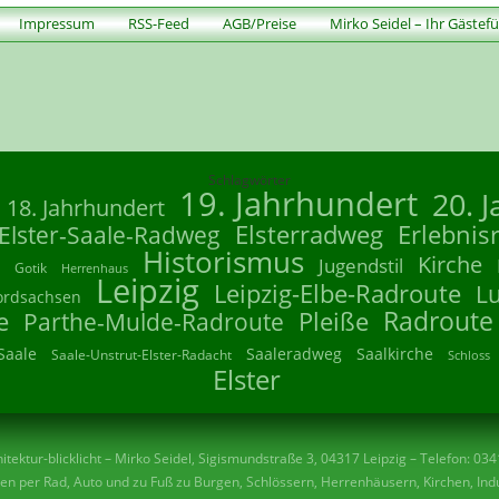
Impressum
RSS-Feed
AGB/Preise
Mirko Seidel – Ihr Gästef
Schlagwörter
19. Jahrhundert
20. 
18. Jahrhundert
Elsterradweg
Erlebnis
Elster-Saale-Radweg
Historismus
Kirche
Jugendstil
Gotik
Herrenhaus
Leipzig
Leipzig-Elbe-Radroute
L
ordsachsen
Radroute
e
Parthe-Mulde-Radroute
Pleiße
Saale
Saaleradweg
Saalkirche
Saale-Unstrut-Elster-Radacht
Schloss
Elster
tektur-blicklicht – Mirko Seidel, Sigismundstraße 3, 04317 Leipzig – Telefon: 03
n per Rad, Auto und zu Fuß zu Burgen, Schlössern, Herrenhäusern, Kirchen, Indu