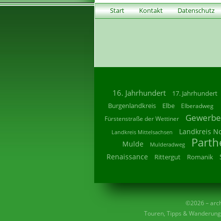
Start
Kontakt
Datenschutz
16. Jahrhundert
17. Jahrhundert
Burgenlandkreis
Elbe
Elberadweg
Gewerbe
Fürstenstraße der Wettiner
Landkreis N
Landkreis Mittelsachsen
Parth
Mulde
Mulderadweg
Renaissance
Rittergut
Romanik
©2026 – archi
Touren, Tipps & Wanderunge