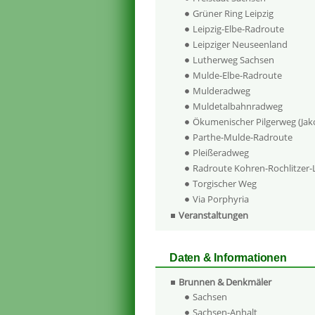
Grüner Ring Leipzig
Leipzig-Elbe-Radroute
Leipziger Neuseenland
Lutherweg Sachsen
Mulde-Elbe-Radroute
Mulderadweg
Muldetalbahnradweg
Ökumenischer Pilgerweg (Ja
Parthe-Mulde-Radroute
Pleißeradweg
Radroute Kohren-Rochlitzer
Torgischer Weg
Via Porphyria
Veranstaltungen
Daten & Informationen
Brunnen & Denkmäler
Sachsen
Sachsen-Anhalt