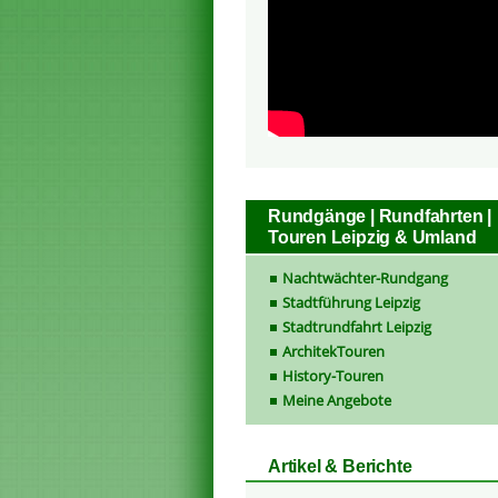
Rundgänge | Rundfahrten |
Touren Leipzig & Umland
Nachtwächter-Rundgang
Stadtführung Leipzig
Stadtrundfahrt Leipzig
ArchitekTouren
History-Touren
Meine Angebote
Artikel & Berichte