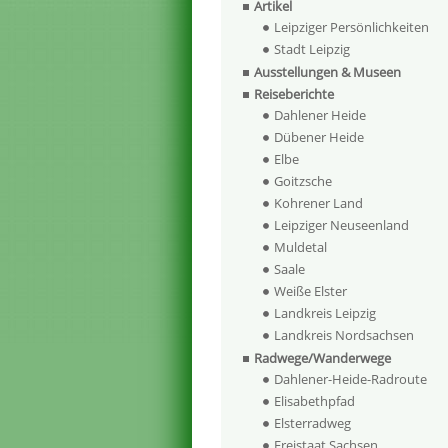
Artikel
Leipziger Persönlichkeiten
Stadt Leipzig
Ausstellungen & Museen
Reiseberichte
Dahlener Heide
Dübener Heide
Elbe
Goitzsche
Kohrener Land
Leipziger Neuseenland
Muldetal
Saale
Weiße Elster
Landkreis Leipzig
Landkreis Nordsachsen
Radwege/Wanderwege
Dahlener-Heide-Radroute
Elisabethpfad
Elsterradweg
Freistaat Sachsen