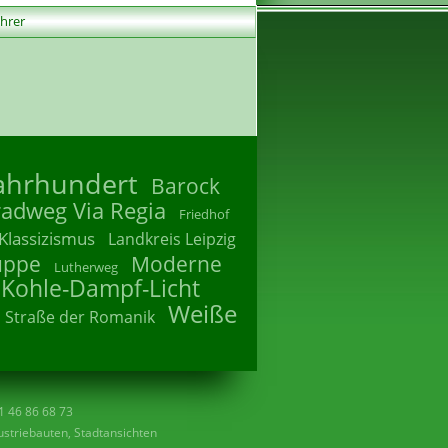
ührer
Jahrhundert
Barock
radweg Via Regia
Friedhof
Klassizismus
Landkreis Leipzig
uppe
Moderne
Lutherweg
 Kohle-Dampf-Licht
Weiße
Straße der Romanik
41 46 86 68 73
striebauten, Stadtansichten