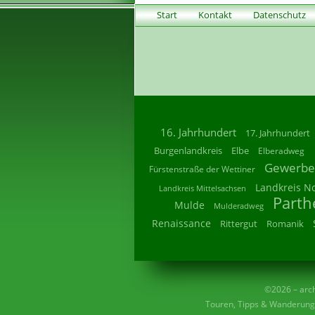
Start
Kontakt
Datenschutz
16. Jahrhundert
17. Jahrhundert
Burgenlandkreis
Elbe
Elberadweg
Gewerbe
Fürstenstraße der Wettiner
Landkreis N
Landkreis Mittelsachsen
Parth
Mulde
Mulderadweg
Renaissance
Rittergut
Romanik
©2026 – archi
Touren, Tipps & Wanderunge