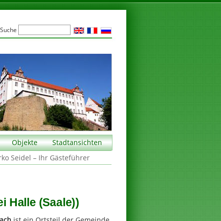
Suche
Objekte
Stadtansichten
rko Seidel – Ihr Gästeführer
i Halle (Saale))
ach
ist ein Ortsteil der Gemeinde