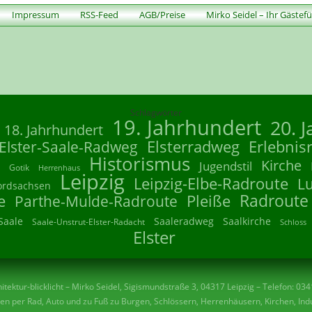
Impressum
RSS-Feed
AGB/Preise
Mirko Seidel – Ihr Gästef
Schlagwörter
19. Jahrhundert
20. 
18. Jahrhundert
Elsterradweg
Erlebnis
Elster-Saale-Radweg
Historismus
Kirche
Jugendstil
Gotik
Herrenhaus
Leipzig
Leipzig-Elbe-Radroute
L
ordsachsen
Radroute
e
Parthe-Mulde-Radroute
Pleiße
Saale
Saaleradweg
Saalkirche
Saale-Unstrut-Elster-Radacht
Schloss
Elster
tektur-blicklicht – Mirko Seidel, Sigismundstraße 3, 04317 Leipzig – Telefon: 03
n per Rad, Auto und zu Fuß zu Burgen, Schlössern, Herrenhäusern, Kirchen, Indu