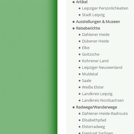
Artikel
Leipziger Persönlichkeiten
Stadt Leipzig
Ausstellungen & Museen
Reiseberichte
Dahlener Heide
Dübener Heide
Elbe
Goitzsche
Kohrener Land
Leipziger Neuseenland
Muldetal
Saale
Weiße Elster
Landkreis Leipzig
Landkreis Nordsachsen
Radwege/Wanderwege
Dahlener-Heide-Radroute
Elisabethpfad
Elsterradweg
Freistaat Sachsen