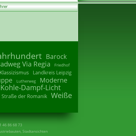
ührer
Jahrhundert
Barock
radweg Via Regia
Friedhof
Klassizismus
Landkreis Leipzig
uppe
Moderne
Lutherweg
 Kohle-Dampf-Licht
Weiße
Straße der Romanik
41 46 86 68 73
striebauten, Stadtansichten