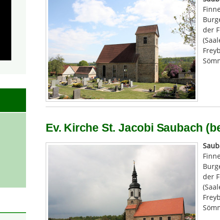
Finn
Burge
der F
(Saal
Freyb
Sömm
Ev. Kirche St. Jacobi Saubach (be
Saub
Finn
Burge
der F
(Saal
Freyb
Sömm