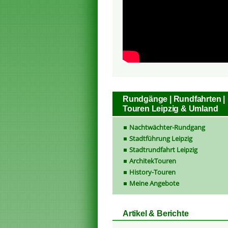
Rundgänge | Rundfahrten |
Touren Leipzig & Umland
Nachtwächter-Rundgang
Stadtführung Leipzig
Stadtrundfahrt Leipzig
ArchitekTouren
History-Touren
Meine Angebote
Artikel & Berichte