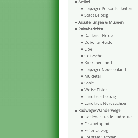
Artikel
Leipziger Persönlichkeiten
Stadt Leipzig
Ausstellungen & Museen
Reiseberichte
Dahlener Heide
Dübener Heide
Elbe
Goitzsche
Kohrener Land
Leipziger Neuseenland
Muldetal
Saale
Weiße Elster
Landkreis Leipzig
Landkreis Nordsachsen
Radwege/Wanderwege
Dahlener-Heide-Radroute
Elisabethpfad
Elsterradweg
Freistaat Sachsen