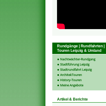
Rundgänge | Rundfahrten |
Touren Leipzig & Umland
Nachtwächter-Rundgang
Stadtführung Leipzig
Stadtrundfahrt Leipzig
ArchitekTouren
History-Touren
Meine Angebote
Artikel & Berichte