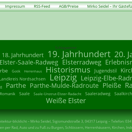
Impressum
RSS-Feed
AGB/Preise
Mirko Seidel – Ihr Gästef
Schlagwörter
19. Jahrhundert
20. 
18. Jahrhundert
Elsterradweg
Erlebnis
Elster-Saale-Radweg
Historismus
Kirc
rbe
Jugendstil
Gotik
Herrenhaus
Leipzig
Leipzig-Elbe-Rad
Landkreis Nordsachsen
R
Parthe
Parthe-Mulde-Radroute
Pleiße
eg
Saale
Saaleradweg
Saalkirc
Romanik
Saale-Unstrut-Elster-Radacht
Weiße Elster
tektur-blicklicht – Mirko Seidel, Sigismundstraße 3, 04317 Leipzig – Telefon: 03
n per Rad, Auto und zu Fuß zu Burgen, Schlössern, Herrenhäusern, Kirchen, Indu