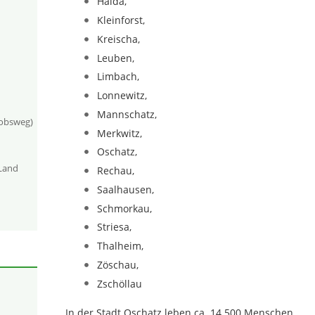
Haida,
Kleinforst,
Kreischa,
Leuben,
Limbach,
Lonnewitz,
Mannschatz,
kobsweg)
Merkwitz,
Oschatz,
-Land
Rechau,
Saalhausen,
Schmorkau,
Striesa,
Thalheim,
Zöschau,
Zschöllau
In der Stadt Oschatz leben ca. 14.500 Menschen.