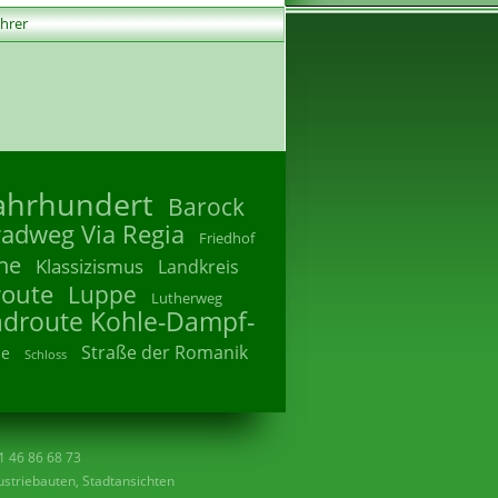
ührer
Jahrhundert
Barock
radweg Via Regia
Friedhof
he
Klassizismus
Landkreis
route
Luppe
Lutherweg
adroute Kohle-Dampf-
Straße der Romanik
he
Schloss
41 46 86 68 73
striebauten, Stadtansichten