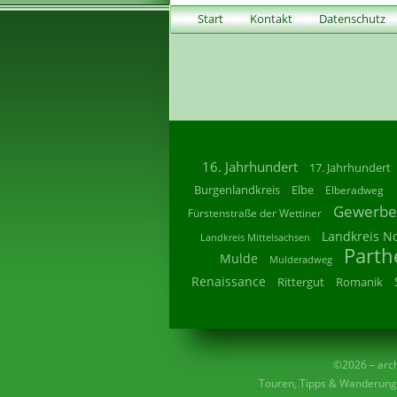
Start
Kontakt
Datenschutz
16. Jahrhundert
17. Jahrhundert
Burgenlandkreis
Elbe
Elberadweg
Gewerbe
Fürstenstraße der Wettiner
Landkreis N
Landkreis Mittelsachsen
Parth
Mulde
Mulderadweg
Renaissance
Rittergut
Romanik
©2026 – archi
Touren, Tipps & Wanderunge