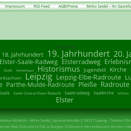
Impressum
RSS-Feed
AGB/Preise
Mirko Seidel – Ihr Gästef
Schlagwörter
19. Jahrhundert
20. 
18. Jahrhundert
Elsterradweg
Erlebnis
Elster-Saale-Radweg
Historismus
Kirche
Jugendstil
Gotik
Herrenhaus
Leipzig
Leipzig-Elbe-Radroute
L
ordsachsen
Radroute
e
Parthe-Mulde-Radroute
Pleiße
Saale
Saaleradweg
Saalkirche
Saale-Unstrut-Elster-Radacht
Schloss
Elster
tektur-blicklicht – Mirko Seidel, Sigismundstraße 3, 04317 Leipzig – Telefon: 03
n per Rad, Auto und zu Fuß zu Burgen, Schlössern, Herrenhäusern, Kirchen, Indu