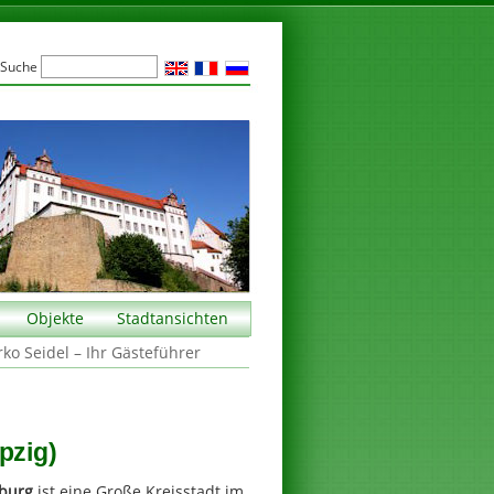
Suche
Objekte
Stadtansichten
rko Seidel – Ihr Gästeführer
pzig)
nburg
ist eine Große Kreisstadt im