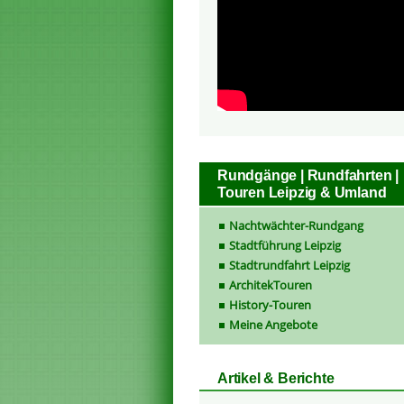
Rundgänge | Rundfahrten |
Touren Leipzig & Umland
Nachtwächter-Rundgang
Stadtführung Leipzig
Stadtrundfahrt Leipzig
ArchitekTouren
History-Touren
Meine Angebote
Artikel & Berichte