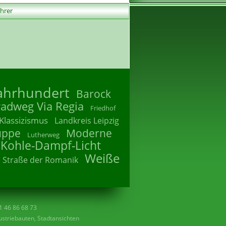
ührer
Jahrhundert
Barock
radweg Via Regia
Friedhof
Klassizismus
Landkreis Leipzig
uppe
Moderne
Lutherweg
 Kohle-Dampf-Licht
Weiße
Straße der Romanik
41 46 86 68 73
striebauten, Stadtansichten