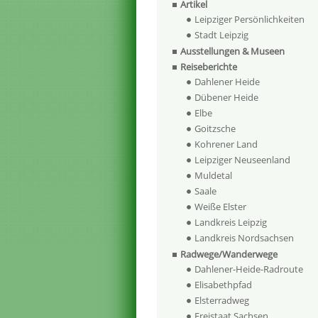
Artikel
Leipziger Persönlichkeiten
Stadt Leipzig
Ausstellungen & Museen
Reiseberichte
Dahlener Heide
Dübener Heide
Elbe
Goitzsche
Kohrener Land
Leipziger Neuseenland
Muldetal
Saale
Weiße Elster
Landkreis Leipzig
Landkreis Nordsachsen
Radwege/Wanderwege
Dahlener-Heide-Radroute
Elisabethpfad
Elsterradweg
Freistaat Sachsen