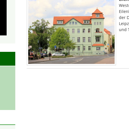
West
Eile
der 
Leipz
und T