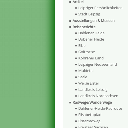
Artikel
Leipziger Persönlichkeiten
Stadt Leipzig
Ausstellungen & Museen
Reiseberichte
Dahlener Heide
Dübener Heide
Elbe
Goitzsche
Kohrener Land
Leipziger Neuseenland
Muldetal
Saale
Weiße Elster
Landkreis Leipzig
Landkreis Nordsachsen
Radwege/Wanderwege
Dahlener-Heide-Radroute
Elisabethpfad
Elsterradweg
Freistaat Sachsen