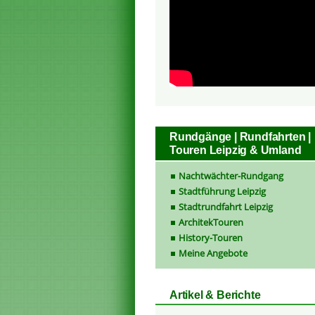
Rundgänge | Rundfahrten |
Touren Leipzig & Umland
Nachtwächter-Rundgang
Stadtführung Leipzig
Stadtrundfahrt Leipzig
ArchitekTouren
History-Touren
Meine Angebote
Artikel & Berichte