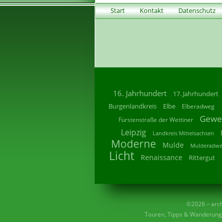
Start
Kontakt
Datenschutz
16. Jahrhundert
17. Jahrhundert
Burgenlandkreis
Elbe
Elberadweg
Gewe
Fürstenstraße der Wettiner
Leipzig
Landkreis Mittelsachsen
Moderne
Mulde
Mulderadw
Licht
Renaissance
Rittergut
©2026 – archi
Touren, Tipps & Wanderunge