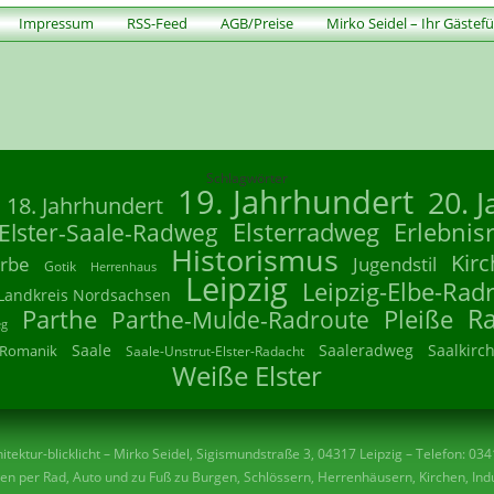
Impressum
RSS-Feed
AGB/Preise
Mirko Seidel – Ihr Gästef
Schlagwörter
19. Jahrhundert
20. 
18. Jahrhundert
Elsterradweg
Erlebnis
Elster-Saale-Radweg
Historismus
Kirc
rbe
Jugendstil
Gotik
Herrenhaus
Leipzig
Leipzig-Elbe-Rad
Landkreis Nordsachsen
R
Parthe
Parthe-Mulde-Radroute
Pleiße
eg
Saale
Saaleradweg
Saalkirc
Romanik
Saale-Unstrut-Elster-Radacht
Weiße Elster
tektur-blicklicht – Mirko Seidel, Sigismundstraße 3, 04317 Leipzig – Telefon: 03
n per Rad, Auto und zu Fuß zu Burgen, Schlössern, Herrenhäusern, Kirchen, Indu