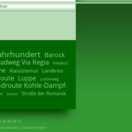
ührer
Jahrhundert
Barock
radweg Via Regia
Friedhof
he
Klassizismus
Landkreis
route
Luppe
Lutherweg
adroute Kohle-Dampf-
Straße der Romanik
he
Schloss
41 46 86 68 73
striebauten, Stadtansichten