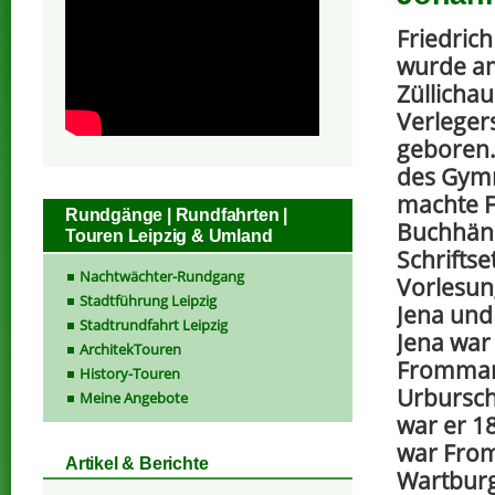
Friedric
wurde am
Züllichau
Verleger
geboren
des Gym
machte 
Rundgänge | Rundfahrten |
Buchhänd
Touren Leipzig & Umland
Schriftse
Nachtwächter-Rundgang
Vorlesun
Stadtführung Leipzig
Jena und 
Stadtrundfahrt Leipzig
Jena war
ArchitekTouren
Frommann
History-Touren
Urbursch
Meine Angebote
war er 1
war From
Artikel & Berichte
Wartburg