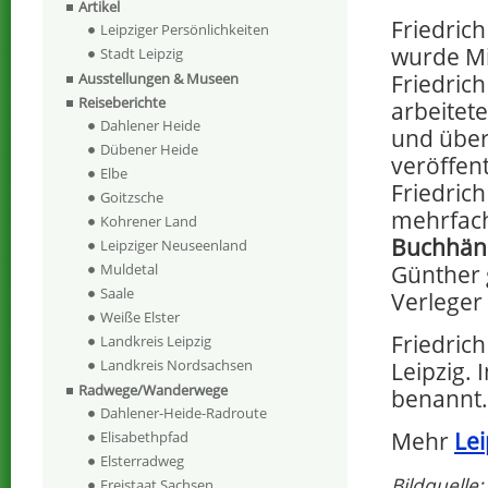
Artikel
Friedric
Leipziger Persönlichkeiten
wurde Mi
Stadt Leipzig
Friedri
Ausstellungen & Museen
Reiseberichte
arbeitet
Dahlener Heide
und über
Dübener Heide
veröffen
Elbe
Friedric
Goitzsche
mehrfach
Kohrener Land
Buchhänd
Leipziger Neuseenland
Günther 
Muldetal
Saale
Verleger
Weiße Elster
Friedric
Landkreis Leipzig
Landkreis Nordsachsen
Leipzig. 
Radwege/Wanderwege
benannt.
Dahlener-Heide-Radroute
Mehr
Lei
Elisabethpfad
Elsterradweg
Bildquelle:
Freistaat Sachsen