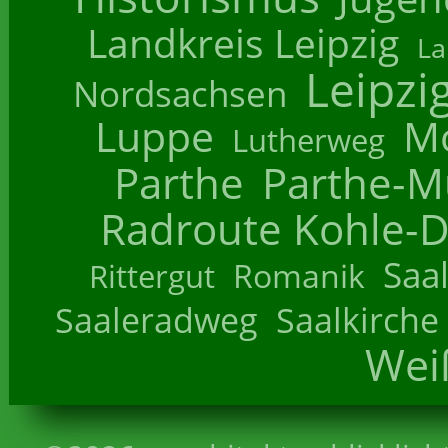
Landkreis Leipzig
La
Leipzi
Nordsachsen
Luppe
M
Lutherweg
Parthe
Parthe-M
Radroute Kohle-D
Saa
Romanik
Rittergut
Saaleradweg
Saalkirche
Wei