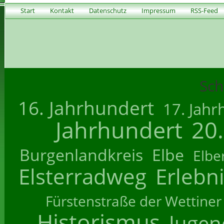
Start
Kontakt
Datenschutz
Impressum
RSS-Feed
Sch
16. Jahrhundert
17. Jahr
Jahrhundert
20
Burgenlandkreis
Elbe
Elbe
Elsterradweg
Erlebn
Fürstenstraße der Wettiner
Historismus
Jugend