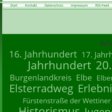
Start
Kontakt
Datenschutz
Impressum
RSS-Feed
Sch
16. Jahrhundert
17. Jahr
Jahrhundert
20
Burgenlandkreis
Elbe
Elbe
Elsterradweg
Erlebn
Fürstenstraße der Wettiner
Historismus
Jugend