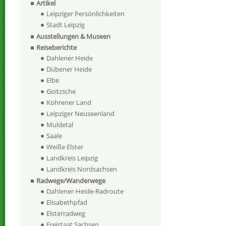
Artikel
Leipziger Persönlichkeiten
Stadt Leipzig
Ausstellungen & Museen
Reiseberichte
Dahlener Heide
Dübener Heide
Elbe
Goitzsche
Kohrener Land
Leipziger Neuseenland
Muldetal
Saale
Weiße Elster
Landkreis Leipzig
Landkreis Nordsachsen
Radwege/Wanderwege
Dahlener-Heide-Radroute
Elisabethpfad
Elsterradweg
Freistaat Sachsen