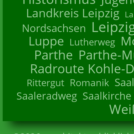
Landkreis Leipzig
La
Leipzi
Nordsachsen
Luppe
M
Lutherweg
Parthe
Parthe-M
Radroute Kohle-D
Saa
Romanik
Rittergut
Saaleradweg
Saalkirche
Wei