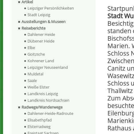
Artikel
Startpun
Leipziger Persönlichkeiten
Stadt Wu
Stadt Leipzig
Ausstellungen & Museen
Besicht
Reiseberichte
standen 
Dahlener Heide
Bischofs
Dübener Heide
Marien. 
Elbe
Schloss 
Goitzsche
Zwischen
Kohrener Land
Canitz un
Leipziger Neuseenland
Muldetal
Wasewitz
Saale
Schloss u
Weiße Elster
Thallwit
Landkreis Leipzig
Zum Absc
Landkreis Nordsachsen
besuchte
Radwege/Wanderwege
Eilenburg
Dahlener-Heide-Radroute
Marienki
Elisabethpfad
Elsterradweg
Rathaus
Freistaat Sachsen