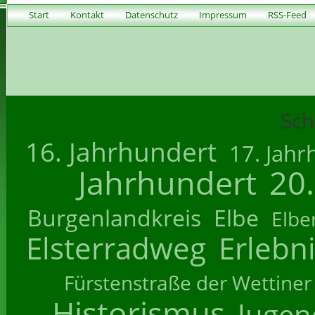
Start
Kontakt
Datenschutz
Impressum
RSS-Feed
Sch
16. Jahrhundert
17. Jahr
Jahrhundert
20
Burgenlandkreis
Elbe
Elbe
Elsterradweg
Erlebn
Fürstenstraße der Wettiner
Historismus
Jugend