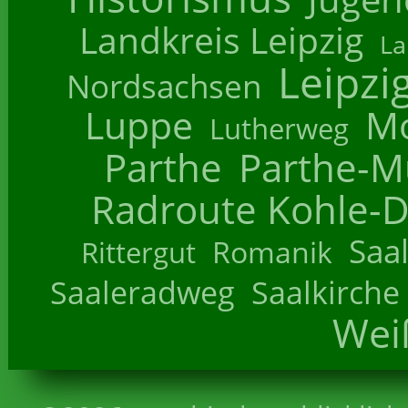
Landkreis Leipzig
La
Leipzi
Nordsachsen
Luppe
M
Lutherweg
Parthe
Parthe-M
Radroute Kohle-D
Saa
Romanik
Rittergut
Saaleradweg
Saalkirche
Wei