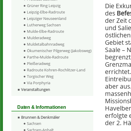
Die Exku
Grüner Ring Leipzig
des
Befe
Leipzig-Elbe-Radroute
Leipziger Neuseenland
der Zeit
Lutherweg Sachsen
und Sali
Mulde-Elbe-Radroute
östliche
Mulderadweg
Gebiet st
Muldetalbahnradweg
Saale – 
Ökumenischer Pilgerweg (Jakobsweg)
begrenzt
Parthe-Mulde-Radroute
Grenzmar
Pleißeradweg
Radroute Kohren-Rochlitzer-Land
errichtet
Torgischer Weg
Eintreib
Via Porphyria
aber aus.
Veranstaltungen
massenha
Missions
Havelber
Daten & Informationen
erfolgte 
Brunnen & Denkmäler
der 2. Hä
Sachsen
Sachsen-Anhalt