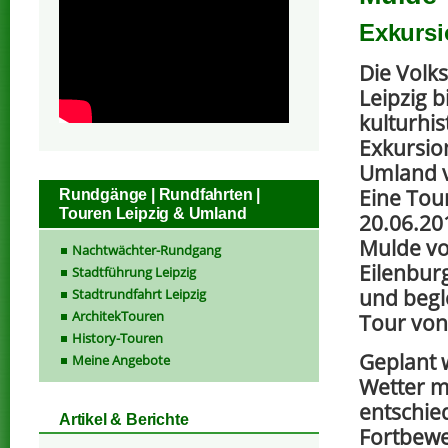
Exkursi
Die Volk
Leipzig b
kulturhis
Exkursio
Umland v
Eine Tou
Rundgänge | Rundfahrten |
Touren Leipzig & Umland
20.06.20
Mulde v
Nachtwächter-Rundgang
Eilenburg
Stadtführung Leipzig
und begl
Stadtrundfahrt Leipzig
ArchitekTouren
Tour von
History-Touren
Geplant 
Meine Angebote
Wetter m
entschied
Artikel & Berichte
Fortbewe