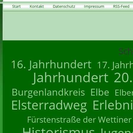
Start
Kontakt
Datenschutz
Impressum
RSS-Feed
Sch
16. Jahrhundert
17. Jahr
Jahrhundert
20
Burgenlandkreis
Elbe
Elbe
Elsterradweg
Erlebn
Fürstenstraße der Wettiner
Historismus
Jugend