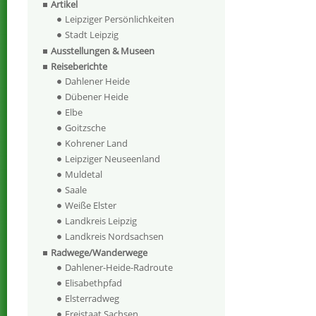
Artikel
Leipziger Persönlichkeiten
Stadt Leipzig
Ausstellungen & Museen
Reiseberichte
Dahlener Heide
Dübener Heide
Elbe
Goitzsche
Kohrener Land
Leipziger Neuseenland
Muldetal
Saale
Weiße Elster
Landkreis Leipzig
Landkreis Nordsachsen
Radwege/Wanderwege
Dahlener-Heide-Radroute
Elisabethpfad
Elsterradweg
Freistaat Sachsen