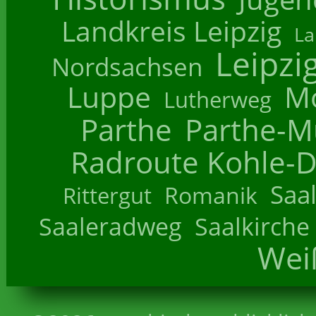
Landkreis Leipzig
La
Leipzi
Nordsachsen
Luppe
M
Lutherweg
Parthe
Parthe-M
Radroute Kohle-D
Saa
Romanik
Rittergut
Saaleradweg
Saalkirche
Wei