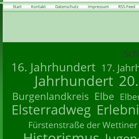
Start
Kontakt
Datenschutz
Impressum
RSS-Feed
Sch
16. Jahrhundert
17. Jahr
Jahrhundert
20
Burgenlandkreis
Elbe
Elbe
Elsterradweg
Erlebn
Fürstenstraße der Wettiner
Historismus
Jugend