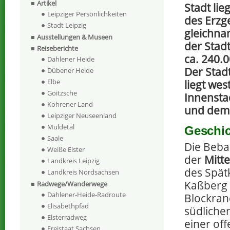
Artikel
Stadt li
Leipziger Persönlichkeiten
des Erzg
Stadt Leipzig
gleichna
Ausstellungen & Museen
der Stad
Reiseberichte
ca. 240.
Dahlener Heide
Der Stad
Dübener Heide
Elbe
liegt wes
Goitzsche
Innensta
Kohrener Land
und dem
Leipziger Neuseenland
Muldetal
Geschic
Saale
Die Beba
Weiße Elster
der
Mitte
Landkreis Leipzig
des Spät
Landkreis Nordsachsen
Kaßberg 
Radwege/Wanderwege
Dahlener-Heide-Radroute
Blockra
Elisabethpfad
südlichen
Elsterradweg
einer of
Freistaat Sachsen