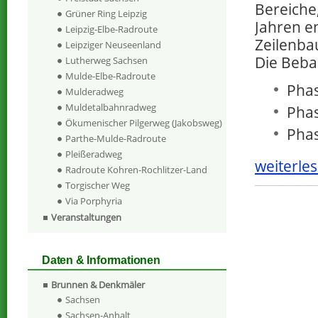
Bereiche
Grüner Ring Leipzig
Jahren en
Leipzig-Elbe-Radroute
Zeilenba
Leipziger Neuseenland
Die Beba
Lutherweg Sachsen
Mulde-Elbe-Radroute
Phas
Mulderadweg
Muldetalbahnradweg
Phas
Ökumenischer Pilgerweg (Jakobsweg)
Phas
Parthe-Mulde-Radroute
Pleißeradweg
weiterles
Radroute Kohren-Rochlitzer-Land
Torgischer Weg
Via Porphyria
Veranstaltungen
Daten & Informationen
Brunnen & Denkmäler
Sachsen
Sachsen-Anhalt