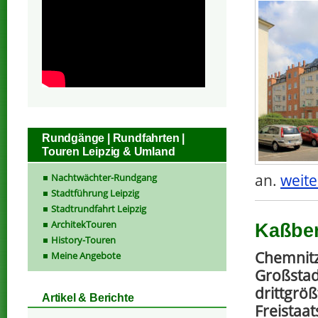
Rundgänge | Rundfahrten |
Touren Leipzig & Umland
an.
weite
Nachtwächter-Rundgang
Stadtführung Leipzig
Stadtrundfahrt Leipzig
ArchitekTouren
Kaßber
History-Touren
Chemnitz 
Meine Angebote
Großstad
drittgröß
Artikel & Berichte
Freistaat