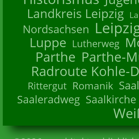
Landkreis Leipzig
La
Leipzi
Nordsachsen
Luppe
M
Lutherweg
Parthe
Parthe-M
Radroute Kohle-D
Saa
Romanik
Rittergut
Saaleradweg
Saalkirche
Wei