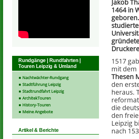
Jakob T
1464 in 
geboren.
studierte
Universit
gründete
Druckere
1517 gab
Rundgänge | Rundfahrten |
Touren Leipzig & Umland
mit dem 
Thesen M
Nachtwächter-Rundgang
den erst
Stadtführung Leipzig
heraus. 
Stadtrundfahrt Leipzig
ArchitekTouren
reformat
History-Touren
die deut
Meine Angebote
den freie
Leipzig 
nach 1538
Artikel & Berichte