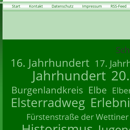
Start
Kontakt
Datenschutz
Impressum
RSS-Feed
Sch
16. Jahrhundert
17. Jahr
Jahrhundert
20
Burgenlandkreis
Elbe
Elbe
Elsterradweg
Erlebn
Fürstenstraße der Wettiner
Historismus
Jugend