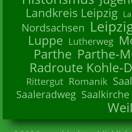
Landkreis Leipzig
La
Leipzi
Nordsachsen
Luppe
M
Lutherweg
Parthe
Parthe-M
Radroute Kohle-D
Saa
Romanik
Rittergut
Saaleradweg
Saalkirche
Wei