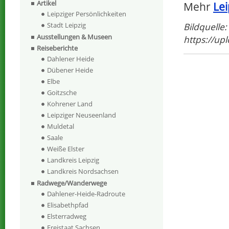
Artikel
Mehr
Lei
Leipziger Persönlichkeiten
Bildquelle:
Stadt Leipzig
Ausstellungen & Museen
https://up
Reiseberichte
Dahlener Heide
Dübener Heide
Elbe
Goitzsche
Kohrener Land
Leipziger Neuseenland
Muldetal
Saale
Weiße Elster
Landkreis Leipzig
Landkreis Nordsachsen
Radwege/Wanderwege
Dahlener-Heide-Radroute
Elisabethpfad
Elsterradweg
Freistaat Sachsen