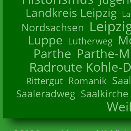
Landkreis Leipzig
La
Leipzi
Nordsachsen
Luppe
M
Lutherweg
Parthe
Parthe-M
Radroute Kohle-D
Saa
Romanik
Rittergut
Saaleradweg
Saalkirche
Wei