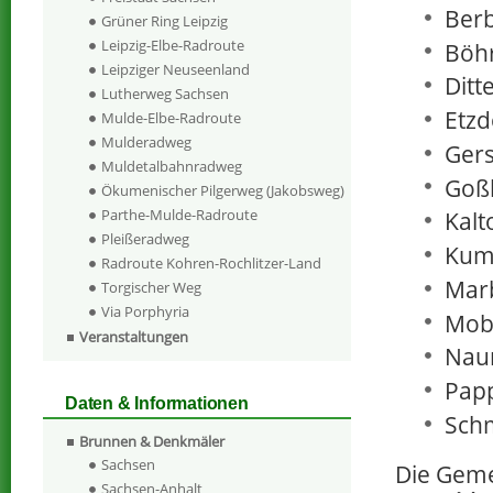
Berb
Grüner Ring Leipzig
Leipzig-Elbe-Radroute
Böhr
Leipziger Neuseenland
Ditt
Lutherweg Sachsen
Etzd
Mulde-Elbe-Radroute
Mulderadweg
Gers
Muldetalbahnradweg
Goß
Ökumenischer Pilgerweg (Jakobsweg)
Parthe-Mulde-Radroute
Kalt
Pleißeradweg
Kum
Radroute Kohren-Rochlitzer-Land
Mar
Torgischer Weg
Via Porphyria
Mob
Veranstaltungen
Nau
Pap
Daten & Informationen
Sch
Brunnen & Denkmäler
Sachsen
Die Geme
Sachsen-Anhalt