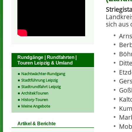
Striegista
Landkreis
sich aus
Arns
Berb
Böhr
Rundgänge | Rundfahrten |
Ditt
Touren Leipzig & Umland
Etzd
Nachtwächter-Rundgang
Gers
Stadtführung Leipzig
Stadtrundfahrt Leipzig
Goß
ArchitekTouren
Kalt
History-Touren
Meine Angebote
Kum
Mar
Artikel & Berichte
Mob