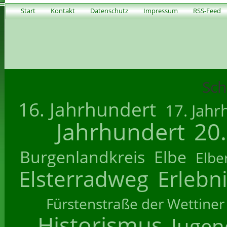
Start
Kontakt
Datenschutz
Impressum
RSS-Feed
Sch
16. Jahrhundert
17. Jahr
Jahrhundert
20
Burgenlandkreis
Elbe
Elbe
Elsterradweg
Erlebn
Fürstenstraße der Wettiner
Historismus
Jugend