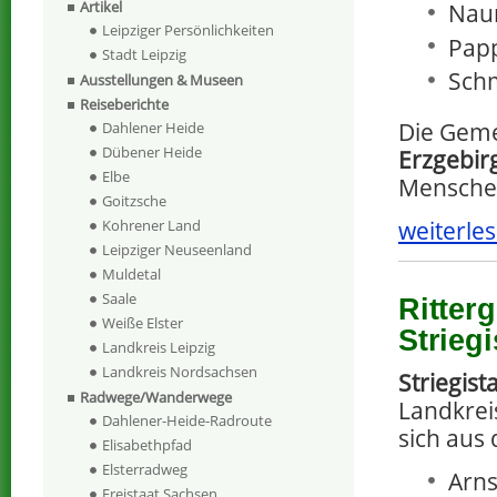
Artikel
Nau
Leipziger Persönlichkeiten
Pap
Stadt Leipzig
Sch
Ausstellungen & Museen
Reiseberichte
Die Geme
Dahlener Heide
Dübener Heide
Erzgebir
Elbe
Menschen
Goitzsche
weiterles
Kohrener Land
Leipziger Neuseenland
Muldetal
Saale
Ritter
Weiße Elster
Striegi
Landkreis Leipzig
Landkreis Nordsachsen
Striegista
Radwege/Wanderwege
Landkreis
Dahlener-Heide-Radroute
sich aus
Elisabethpfad
Elsterradweg
Arns
Freistaat Sachsen