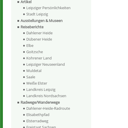
Artikel
Leipziger Persönlichkeiten
Stadt Leipzig
Ausstellungen & Museen
Reiseberichte
Dahlener Heide
Dübener Heide
Elbe
Goitzsche
Kohrener Land
Leipziger Neuseenland
Muldetal
Saale
Weiße Elster
Landkreis Leipzig
Landkreis Nordsachsen
Radwege/Wanderwege
Dahlener-Heide-Radroute
Elisabethpfad
Elsterradweg
Freistaat Sachsen