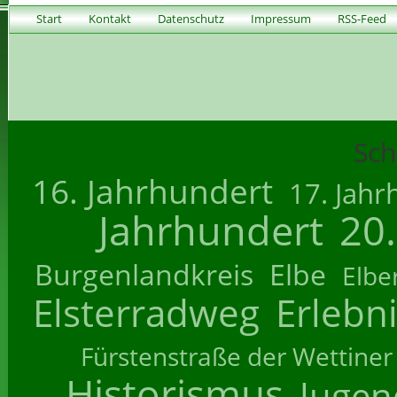
Start
Kontakt
Datenschutz
Impressum
RSS-Feed
Sch
16. Jahrhundert
17. Jahr
Jahrhundert
20
Burgenlandkreis
Elbe
Elbe
Elsterradweg
Erlebn
Fürstenstraße der Wettiner
Historismus
Jugend