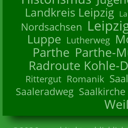
Landkreis Leipzig
La
Leipzi
Nordsachsen
Luppe
M
Lutherweg
Parthe
Parthe-M
Radroute Kohle-D
Saa
Romanik
Rittergut
Saaleradweg
Saalkirche
Wei