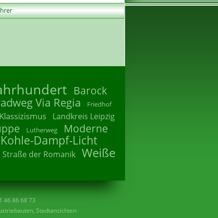
ührer
Jahrhundert
Barock
radweg Via Regia
Friedhof
Klassizismus
Landkreis Leipzig
uppe
Moderne
Lutherweg
 Kohle-Dampf-Licht
Weiße
Straße der Romanik
41 46 86 68 73
striebauten, Stadtansichten