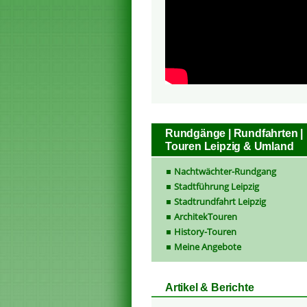
Rundgänge | Rundfahrten |
Touren Leipzig & Umland
Nachtwächter-Rundgang
Stadtführung Leipzig
Stadtrundfahrt Leipzig
ArchitekTouren
History-Touren
Meine Angebote
Artikel & Berichte