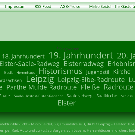
Impressum
RSS-Feed
AGB/Preise
Mirko Seidel – Ihr Gästef
Schlagwörter
19. Jahrhundert
20. 
18. Jahrhundert
Elsterradweg
Erlebnis
Elster-Saale-Radweg
Historismus
Kirche
Jugendstil
Gotik
Herrenhaus
Leipzig
Leipzig-Elbe-Radroute
L
ordsachsen
Radroute
e
Parthe-Mulde-Radroute
Pleiße
Saale
Saaleradweg
Saalkirche
Saale-Unstrut-Elster-Radacht
Schloss
Elster
tektur-blicklicht – Mirko Seidel, Sigismundstraße 3, 04317 Leipzig – Telefon: 03
n per Rad, Auto und zu Fuß zu Burgen, Schlössern, Herrenhäusern, Kirchen, Indu