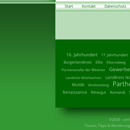
Start
Kontakt
Datenschutz
16. Jahrhundert
17. Jahrhundert
Burgenlandkreis
Elbe
Elberadweg
Gewerbe
Fürstenstraße der Wettiner
Landkreis N
Landkreis Mittelsachsen
Parth
Mulde
Mulderadweg
Renaissance
Rittergut
Romanik
©2026 – archi
Touren, Tipps & Wanderunge