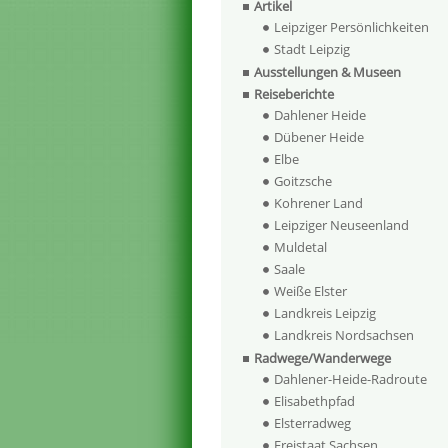
Artikel
Leipziger Persönlichkeiten
Stadt Leipzig
Ausstellungen & Museen
Reiseberichte
Dahlener Heide
Dübener Heide
Elbe
Goitzsche
Kohrener Land
Leipziger Neuseenland
Muldetal
Saale
Weiße Elster
Landkreis Leipzig
Landkreis Nordsachsen
Radwege/Wanderwege
Dahlener-Heide-Radroute
Elisabethpfad
Elsterradweg
Freistaat Sachsen