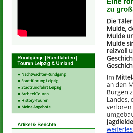
Eine ro
zu groß
Die Täler
Mulde, d
Mulde un
Mulde si
reizvoll 
Geschich
Rundgänge | Rundfahrten |
Touren Leipzig & Umland
Geschich
Nachtwächter-Rundgang
Im
Mittel
Stadtführung Leipzig
an den M
Stadtrundfahrt Leipzig
Burgen z
ArchitekTouren
Landes, 
History-Touren
verloren
Meine Angebote
umgebaut
Jagdleid
Artikel & Berichte
weiterles