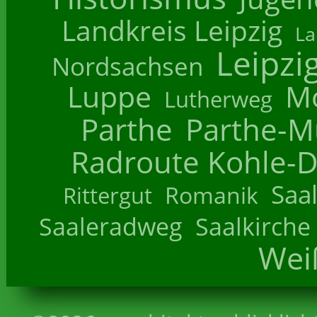
Landkreis Leipzig
La
Leipzi
Nordsachsen
Luppe
M
Lutherweg
Parthe
Parthe-M
Radroute Kohle-D
Saa
Romanik
Rittergut
Saaleradweg
Saalkirche
Wei