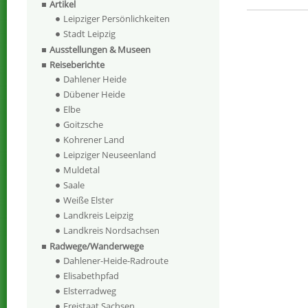
Artikel
Leipziger Persönlichkeiten
Stadt Leipzig
Ausstellungen & Museen
Reiseberichte
Dahlener Heide
Dübener Heide
Elbe
Goitzsche
Kohrener Land
Leipziger Neuseenland
Muldetal
Saale
Weiße Elster
Landkreis Leipzig
Landkreis Nordsachsen
Radwege/Wanderwege
Dahlener-Heide-Radroute
Elisabethpfad
Elsterradweg
Freistaat Sachsen