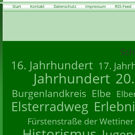
Start
Kontakt
Datenschutz
Impressum
RSS-Feed
Sch
16. Jahrhundert
17. Jahr
Jahrhundert
20
Burgenlandkreis
Elbe
Elbe
Elsterradweg
Erlebn
Fürstenstraße der Wettiner
Historismus
Jugend