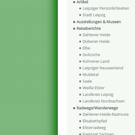
Artikel
Leipziger Persönlichkeiten
Stadt Leipzig
Ausstellungen & Museen
Reiseberichte
Dahlener Heide
Dübener Heide
Elbe
Goitzsche
Kohrener Land
Leipziger Neuseenland
Muldetal
Saale
Weiße Elster
Landkreis Leipzig
Landkreis Nordsachsen
Radwege/Wanderwege
Dahlener-Heide-Radroute
Elisabethpfad
Elsterradweg
Freistaat Sachsen