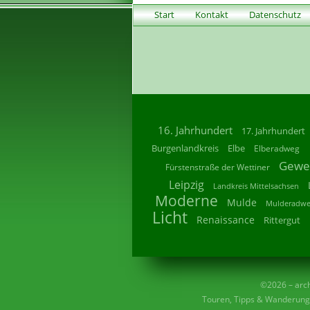
Start
Kontakt
Datenschutz
16. Jahrhundert
17. Jahrhundert
Burgenlandkreis
Elbe
Elberadweg
Gewe
Fürstenstraße der Wettiner
Leipzig
Landkreis Mittelsachsen
Moderne
Mulde
Mulderadw
Licht
Renaissance
Rittergut
©2026 – archi
Touren, Tipps & Wanderunge