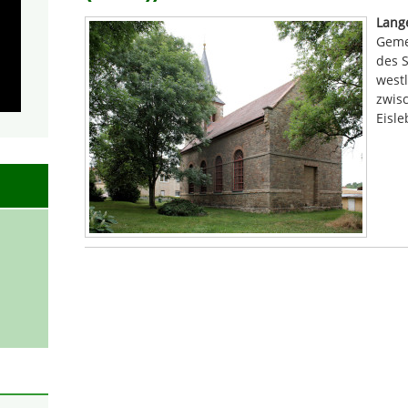
Lang
Geme
des S
westl
zwis
Eisle