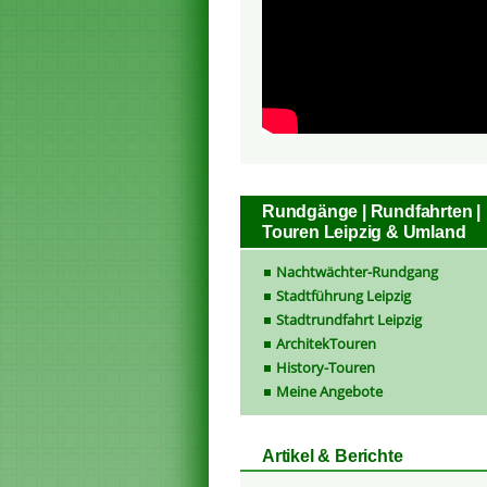
Rundgänge | Rundfahrten |
Touren Leipzig & Umland
Nachtwächter-Rundgang
Stadtführung Leipzig
Stadtrundfahrt Leipzig
ArchitekTouren
History-Touren
Meine Angebote
Artikel & Berichte