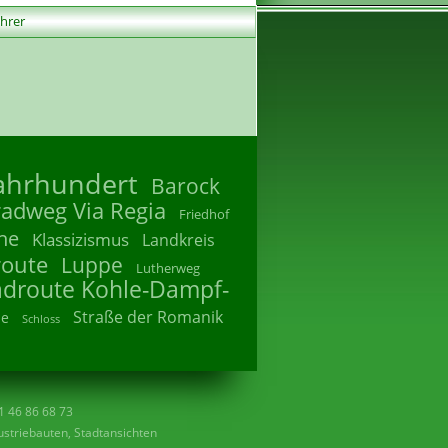
ührer
Jahrhundert
Barock
radweg Via Regia
Friedhof
he
Klassizismus
Landkreis
route
Luppe
Lutherweg
adroute Kohle-Dampf-
Straße der Romanik
he
Schloss
41 46 86 68 73
striebauten, Stadtansichten