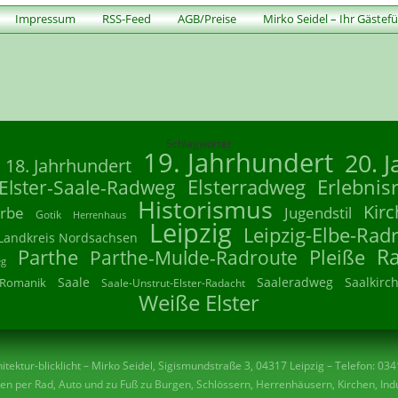
Impressum
RSS-Feed
AGB/Preise
Mirko Seidel – Ihr Gästef
Schlagwörter
19. Jahrhundert
20. 
18. Jahrhundert
Elsterradweg
Erlebnis
Elster-Saale-Radweg
Historismus
Kirc
rbe
Jugendstil
Gotik
Herrenhaus
Leipzig
Leipzig-Elbe-Rad
Landkreis Nordsachsen
R
Parthe
Parthe-Mulde-Radroute
Pleiße
eg
Saale
Saaleradweg
Saalkirc
Romanik
Saale-Unstrut-Elster-Radacht
Weiße Elster
tektur-blicklicht – Mirko Seidel, Sigismundstraße 3, 04317 Leipzig – Telefon: 03
n per Rad, Auto und zu Fuß zu Burgen, Schlössern, Herrenhäusern, Kirchen, Indu