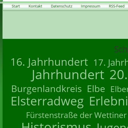
Start
Kontakt
Datenschutz
Impressum
RSS-Feed
Sch
16. Jahrhundert
17. Jahr
Jahrhundert
20
Burgenlandkreis
Elbe
Elbe
Elsterradweg
Erlebn
Fürstenstraße der Wettiner
Historismus
Jugend