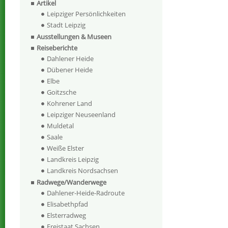
Artikel
Leipziger Persönlichkeiten
Stadt Leipzig
Ausstellungen & Museen
Reiseberichte
Dahlener Heide
Dübener Heide
Elbe
Goitzsche
Kohrener Land
Leipziger Neuseenland
Muldetal
Saale
Weiße Elster
Landkreis Leipzig
Landkreis Nordsachsen
Radwege/Wanderwege
Dahlener-Heide-Radroute
Elisabethpfad
Elsterradweg
Freistaat Sachsen