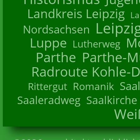
Landkreis Leipzig
La
Leipzi
Nordsachsen
Luppe
M
Lutherweg
Parthe
Parthe-M
Radroute Kohle-D
Saa
Romanik
Rittergut
Saaleradweg
Saalkirche
Wei