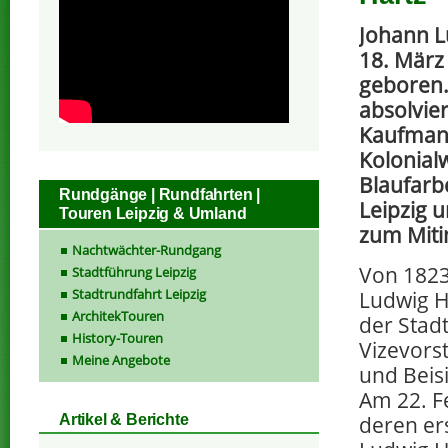
Johann L
18. März
geboren
absolvier
Kaufmann
Kolonial
Blaufarbe
Rundgänge | Rundfahrten |
Leipzig u
Touren Leipzig & Umland
zum Miti
Nachtwächter-Rundgang
Von 1823
Stadtführung Leipzig
Stadtrundfahrt Leipzig
Ludwig H
ArchitekTouren
der Stadt
History-Touren
Vizevors
Meine Angebote
und Beis
Am 22. F
deren er
Artikel & Berichte