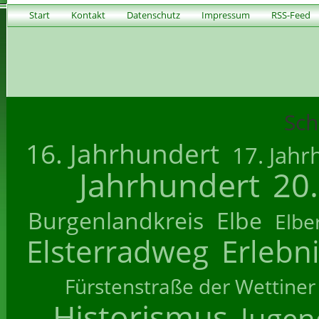
Start
Kontakt
Datenschutz
Impressum
RSS-Feed
Sch
16. Jahrhundert
17. Jahr
Jahrhundert
20
Burgenlandkreis
Elbe
Elbe
Elsterradweg
Erlebn
Fürstenstraße der Wettiner
Historismus
Jugend