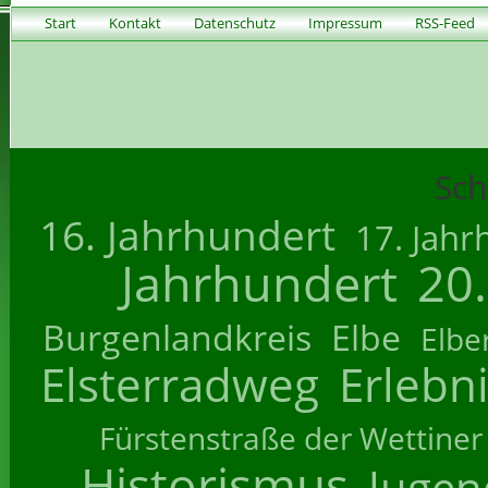
Start
Kontakt
Datenschutz
Impressum
RSS-Feed
Sch
16. Jahrhundert
17. Jahr
Jahrhundert
20
Burgenlandkreis
Elbe
Elbe
Elsterradweg
Erlebn
Fürstenstraße der Wettiner
Historismus
Jugend