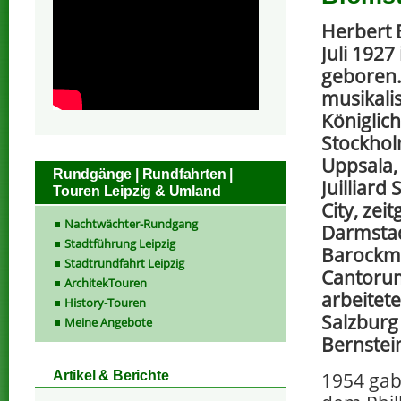
Herbert 
Juli 1927
geboren. 
musikali
Königlic
Stockhol
Uppsala, 
Rundgänge | Rundfahrten |
Juilliard
Touren Leipzig & Umland
City, zei
Nachtwächter-Rundgang
Darmstad
Stadtführung Leipzig
Barockmu
Stadtrundfahrt Leipzig
Cantoru
ArchitekTouren
arbeitete
History-Touren
Salzburg
Meine Angebote
Bernstei
1954 gab
Artikel & Berichte