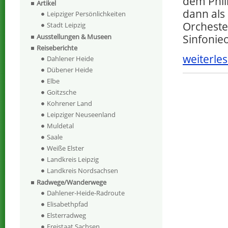
dem Phi
Artikel
dann als
Leipziger Persönlichkeiten
Orchester
Stadt Leipzig
Sinfonie
Ausstellungen & Museen
Reiseberichte
weiterles
Dahlener Heide
Dübener Heide
Elbe
Goitzsche
Kohrener Land
Leipziger Neuseenland
Muldetal
Saale
Weiße Elster
Landkreis Leipzig
Landkreis Nordsachsen
Radwege/Wanderwege
Dahlener-Heide-Radroute
Elisabethpfad
Elsterradweg
Freistaat Sachsen