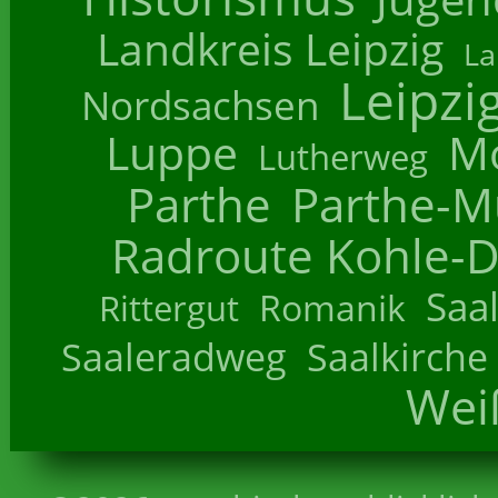
Landkreis Leipzig
La
Leipzi
Nordsachsen
Luppe
M
Lutherweg
Parthe
Parthe-M
Radroute Kohle-D
Saa
Romanik
Rittergut
Saaleradweg
Saalkirche
Wei