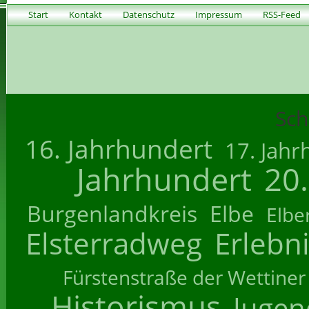
Start
Kontakt
Datenschutz
Impressum
RSS-Feed
Sch
16. Jahrhundert
17. Jahr
Jahrhundert
20
Burgenlandkreis
Elbe
Elbe
Elsterradweg
Erlebn
Fürstenstraße der Wettiner
Historismus
Jugend