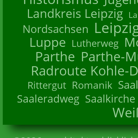
Landkreis Leipzig
La
Leipzi
Nordsachsen
Luppe
M
Lutherweg
Parthe
Parthe-M
Radroute Kohle-D
Saa
Romanik
Rittergut
Saaleradweg
Saalkirche
Wei