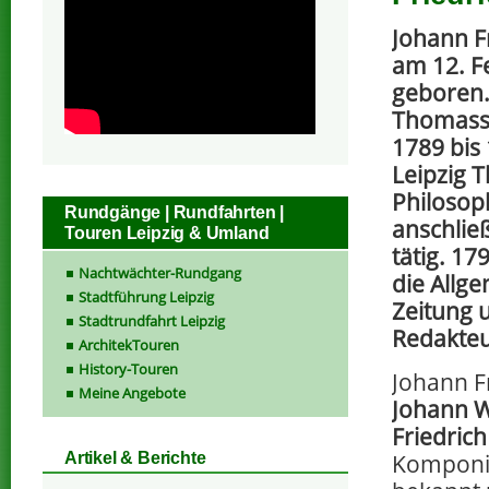
Johann F
am 12. F
geboren.
Thomassc
1789 bis 
Leipzig 
Philosop
Rundgänge | Rundfahrten |
anschlie
Touren Leipzig & Umland
tätig. 17
Nachtwächter-Rundgang
die Allg
Stadtführung Leipzig
Zeitung 
Stadtrundfahrt Leipzig
Redakteu
ArchitekTouren
History-Touren
Johann Fr
Meine Angebote
Johann W
Friedrich
Komponi
Artikel & Berichte