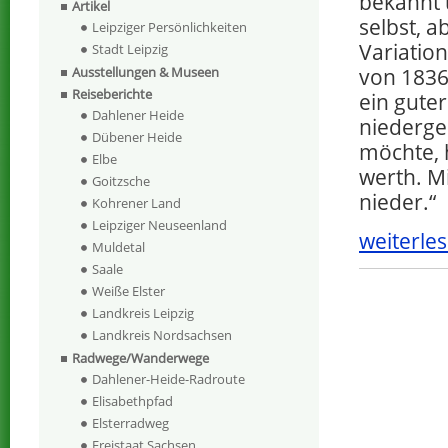
bekannt 
Artikel
selbst, a
Leipziger Persönlichkeiten
Variation
Stadt Leipzig
von 1836
Ausstellungen & Museen
Reiseberichte
ein guter
Dahlener Heide
niederge
Dübener Heide
möchte, 
Elbe
werth. M
Goitzsche
nieder.“
Kohrener Land
Leipziger Neuseenland
weiterles
Muldetal
Saale
Weiße Elster
Landkreis Leipzig
Landkreis Nordsachsen
Radwege/Wanderwege
Dahlener-Heide-Radroute
Elisabethpfad
Elsterradweg
Freistaat Sachsen