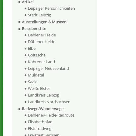
Artikel
Leipziger Persönlichkeiten
Stadt Leipzig
Ausstellungen & Museen
Reiseberichte
Dahlener Heide
Dübener Heide
Elbe
Goitzsche
Kohrener Land
Leipziger Neuseenland
Muldetal
Saale
Weiße Elster
Landkreis Leipzig
Landkreis Nordsachsen
Radwege/Wanderwege
Dahlener-Heide-Radroute
Elisabethpfad
Elsterradweg
Freistaat Sachsen