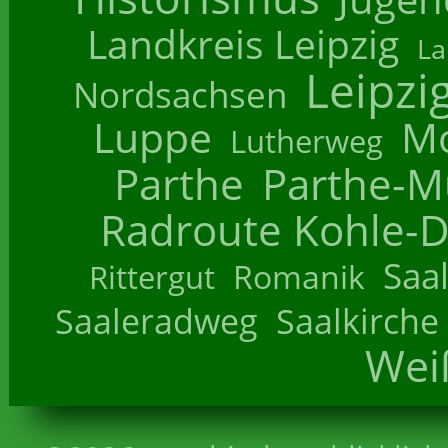
Landkreis Leipzig
La
Leipzi
Nordsachsen
Luppe
M
Lutherweg
Parthe
Parthe-M
Radroute Kohle-D
Saa
Romanik
Rittergut
Saaleradweg
Saalkirche
Wei