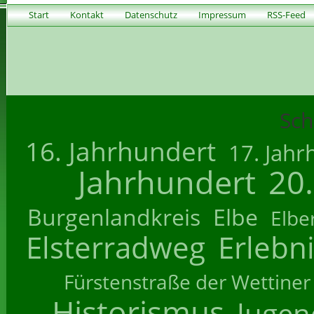
Start
Kontakt
Datenschutz
Impressum
RSS-Feed
Sch
16. Jahrhundert
17. Jahr
Jahrhundert
20
Burgenlandkreis
Elbe
Elbe
Elsterradweg
Erlebn
Fürstenstraße der Wettiner
Historismus
Jugend