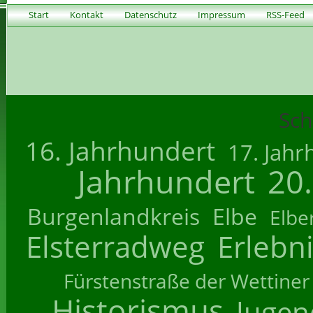
Start
Kontakt
Datenschutz
Impressum
RSS-Feed
Sch
16. Jahrhundert
17. Jahr
Jahrhundert
20
Burgenlandkreis
Elbe
Elbe
Elsterradweg
Erlebn
Fürstenstraße der Wettiner
Historismus
Jugend