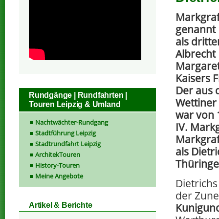
Markgraf 
genannt
als drit
Albrecht 
Margaret
Kaisers F
Der aus 
Rundgänge | Rundfahrten |
Wettine
Touren Leipzig & Umland
war von 1
Nachtwächter-Rundgang
IV. Markg
Stadtführung Leipzig
Markgraf
Stadtrundfahrt Leipzig
als Dietr
ArchitekTouren
Thüringe
History-Touren
Meine Angebote
Dietrichs
der Zune
Kunigund
Artikel & Berichte