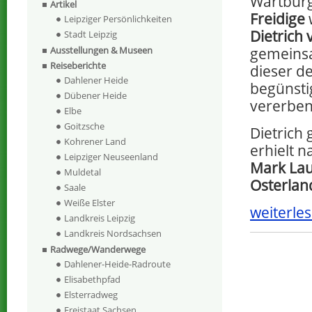
Wartburg
Artikel
Freidige
Leipziger Persönlichkeiten
Dietrich
Stadt Leipzig
gemeinsa
Ausstellungen & Museen
Reiseberichte
dieser d
Dahlener Heide
begünsti
Dübener Heide
vererben
Elbe
Goitzsche
Dietrich 
Kohrener Land
erhielt 
Leipziger Neuseenland
Mark Lau
Muldetal
Osterlan
Saale
Weiße Elster
weiterles
Landkreis Leipzig
Landkreis Nordsachsen
Radwege/Wanderwege
Dahlener-Heide-Radroute
Elisabethpfad
Elsterradweg
Freistaat Sachsen