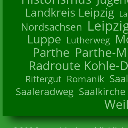
Landkreis Leipzig
La
Leipzi
Nordsachsen
Luppe
M
Lutherweg
Parthe
Parthe-M
Radroute Kohle-D
Saa
Romanik
Rittergut
Saaleradweg
Saalkirche
Wei