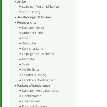
Artikel
Leipziger Persönlichkeiten
Stadt Leipzig
Ausstellungen & Museen
Reiseberichte
Dahlener Heide
Dübener Heide
Elbe
Goitzsche
Kohrener Land
Leipziger Neuseenland
Muldetal
Saale
Weiße Elster
Landkreis Leipzig
Landkreis Nordsachsen
Radwege/Wanderwege
Dahlener-Heide-Radroute
Elisabethpfad
Elsterradweg
Freistaat Sachsen