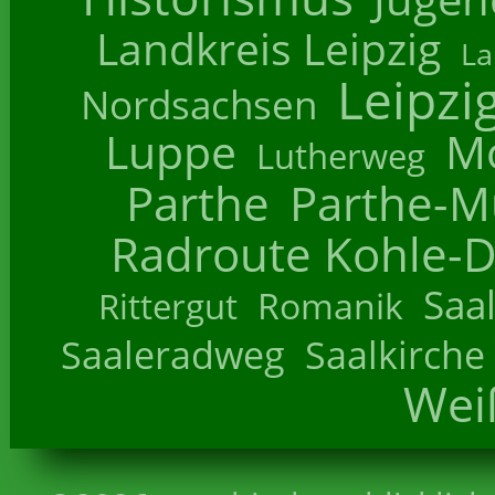
Landkreis Leipzig
La
Leipzi
Nordsachsen
Luppe
M
Lutherweg
Parthe
Parthe-M
Radroute Kohle-D
Saa
Romanik
Rittergut
Saaleradweg
Saalkirche
Wei