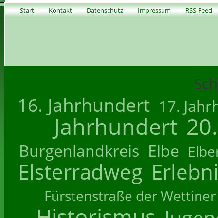
Start
Kontakt
Datenschutz
Impressum
RSS-Feed
Sch
16. Jahrhundert
17. Jahr
Jahrhundert
20
Burgenlandkreis
Elbe
Elbe
Elsterradweg
Erlebn
Fürstenstraße der Wettiner
Historismus
Jugend